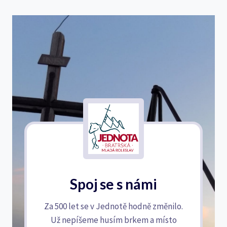
Spoj se s námi
Za 500 let se v Jednotě hodně změnilo.
Už nepíšeme husím brkem a místo