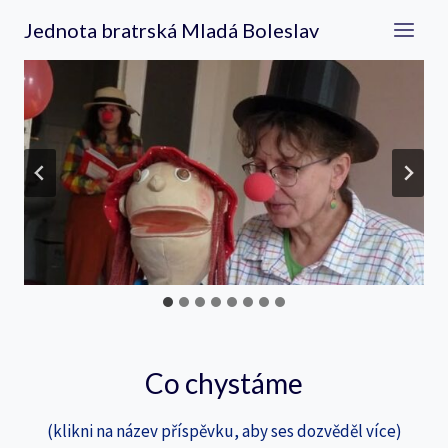
Přeskočit
Jednota bratrská Mladá Boleslav
na
obsah
Co chystáme
(klikni na název příspěvku, aby ses dozvěděl více)