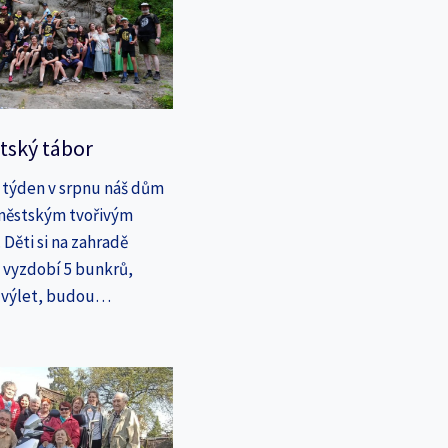
tský tábor
 týden v srpnu náš dům
íměstským tvořivým
Děti si na zahradě
a vyzdobí 5 bunkrů,
a výlet, budou…