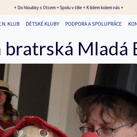
+ Do hloubky s Otcem + Spolu v těle + K lidem kolem nás +
E.N. KLUB
DĚTSKÉ KLUBY
PODPORA A SPOLUPRÁCE
KO
 bratrská Mladá 