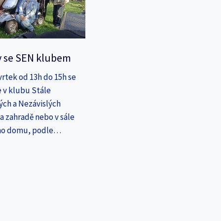
y se SEN klubem
vrtek od 13h do 15h se
 v klubu Stále
ých a Nezávislých
a zahradě nebo v sále
ho domu, podle…