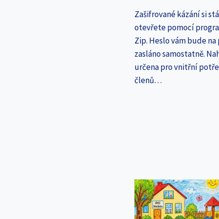
Zašifrované kázání si st
otevřete pomocí progr
Zip. Heslo vám bude na
zasláno samostatně. Nah
určena pro vnitřní potř
členů…