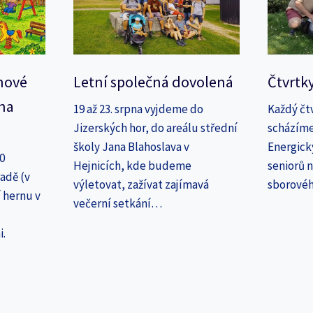
nové
Letní společná dovolená
Čtvrtk
na
19 až 23. srpna vyjdeme do
Každý čt
Jizerských hor, do areálu střední
scházíme
školy Jana Blahoslava v
Energick
30
Hejnicích, kde budeme
seniorů n
adě (v
výletovat, zažívat zajímavá
sborové
 hernu v
večerní setkání…
i.