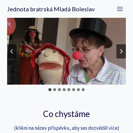
Přeskočit
Jednota bratrská Mladá Boleslav
na
obsah
…
Co chystáme
(klikni na název příspěvku, aby ses dozvěděl více)