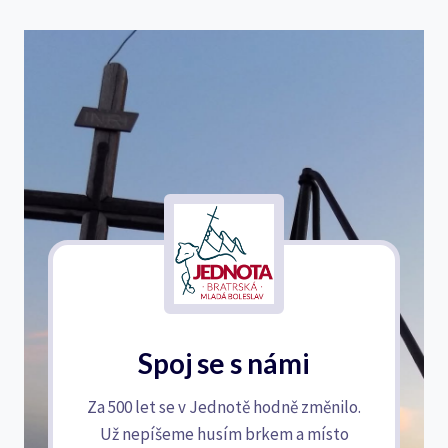
Spoj se s námi
Za 500 let se v Jednotě hodně změnilo.
Už nepíšeme husím brkem a místo