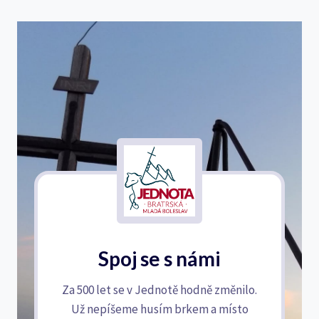
Spoj se s námi
Za 500 let se v Jednotě hodně změnilo.
Už nepíšeme husím brkem a místo