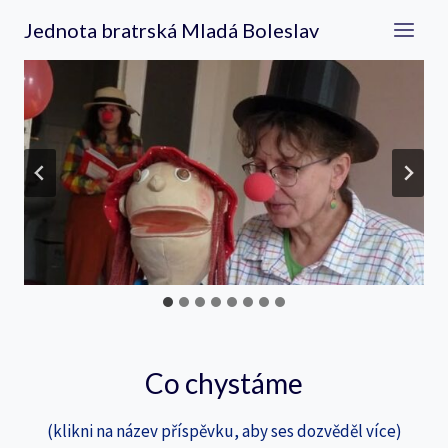
Přeskočit
Jednota bratrská Mladá Boleslav
na
obsah
Co chystáme
(klikni na název příspěvku, aby ses dozvěděl více)