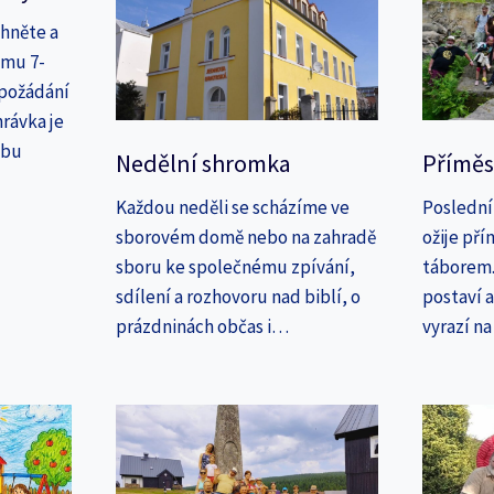
áhněte a
amu 7-
 požádání
rávka je
ebu
Nedělní shromka
Příměs
Každou neděli se scházíme ve
Poslední
sborovém domě nebo na zahradě
ožije př
sboru ke společnému zpívání,
táborem. 
sdílení a rozhovoru nad biblí, o
postaví 
prázdninách občas i…
vyrazí n