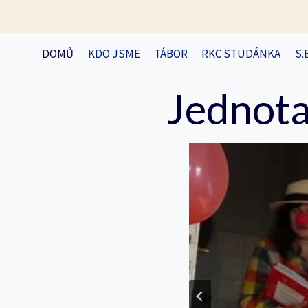
Přeskočit
na
obsah
DOMŮ
KDO JSME
TÁBOR
RKC STUDÁNKA
S.
Jednota