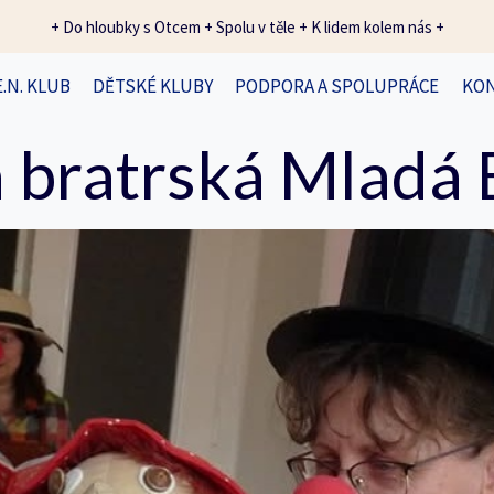
+ Do hloubky s Otcem + Spolu v těle + K lidem kolem nás +
E.N. KLUB
DĚTSKÉ KLUBY
PODPORA A SPOLUPRÁCE
KO
 bratrská Mladá 