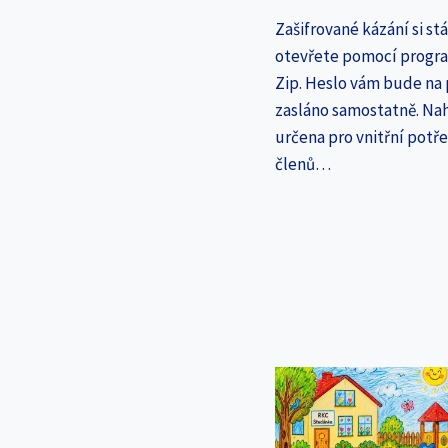
Zašifrované kázání si st
otevřete pomocí progr
Zip. Heslo vám bude na
zasláno samostatně. Nah
určena pro vnitřní potř
členů…