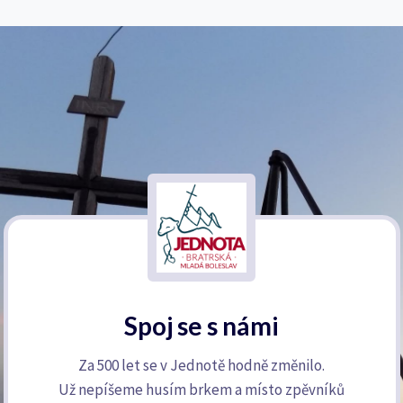
Spoj se s námi
Za 500 let se v Jednotě hodně změnilo.
Už nepíšeme husím brkem a místo zpěvníků