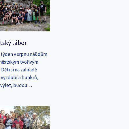
tský tábor
 týden v srpnu náš dům
íměstským tvořivým
Děti si na zahradě
a vyzdobí 5 bunkrů,
a výlet, budou…