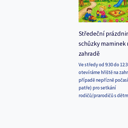
Středeční prázdni
schůzky maminek 
zahradě
Ve středy od 9:30 do 12:
otevíráme hřiště na zahr
případě nepřízně počasí
patře) pro setkání
rodičů/prarodičů s dětm