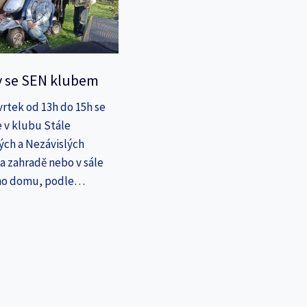
y se SEN klubem
vrtek od 13h do 15h se
 v klubu Stále
ých a Nezávislých
a zahradě nebo v sále
ho domu, podle…