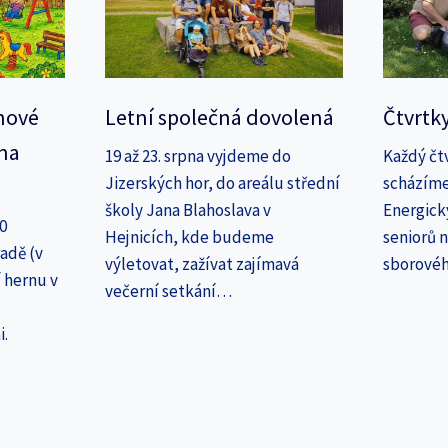
nové
Letní společná dovolená
Čtvrtk
na
19 až 23. srpna vyjdeme do
Každý čt
Jizerských hor, do areálu střední
scházíme
školy Jana Blahoslava v
Energick
30
Hejnicích, kde budeme
seniorů n
adě (v
výletovat, zažívat zajímavá
sborové
 hernu v
večerní setkání…
i.