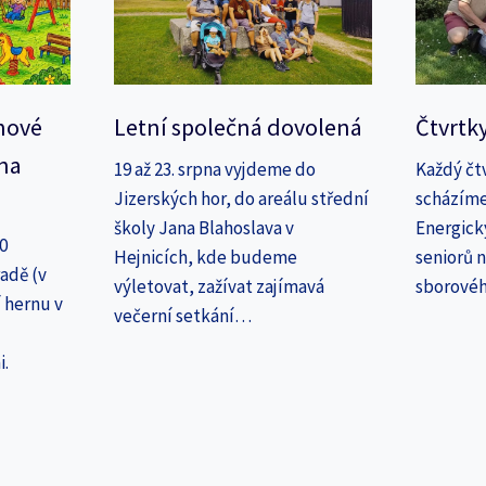
nové
Letní společná dovolená
Čtvrtk
na
19 až 23. srpna vyjdeme do
Každý čt
Jizerských hor, do areálu střední
scházíme
školy Jana Blahoslava v
Energick
30
Hejnicích, kde budeme
seniorů n
adě (v
výletovat, zažívat zajímavá
sborové
 hernu v
večerní setkání…
i.