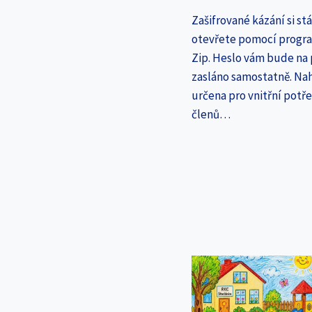
Zašifrované kázání si st
otevřete pomocí progr
Zip. Heslo vám bude na
zasláno samostatně. Nah
určena pro vnitřní potř
členů…