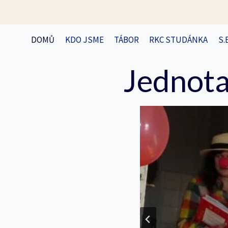
Přeskočit
na
obsah
DOMŮ
KDO JSME
TÁBOR
RKC STUDÁNKA
S.
Jednota