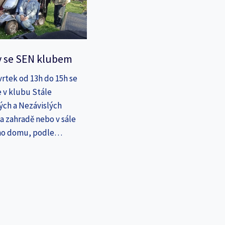
y se SEN klubem
vrtek od 13h do 15h se
 v klubu Stále
ých a Nezávislých
a zahradě nebo v sále
ho domu, podle…