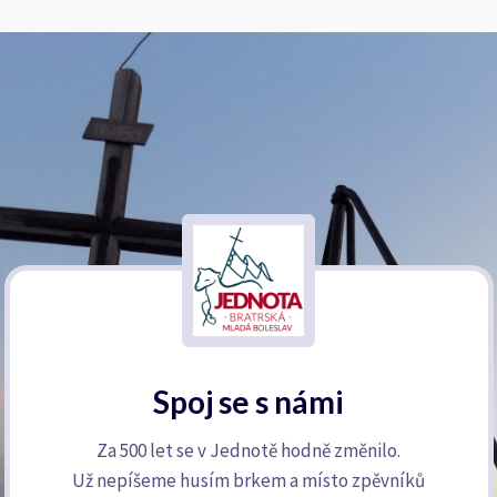
Spoj se s námi
Za 500 let se v Jednotě hodně změnilo.
Už nepíšeme husím brkem a místo zpěvníků