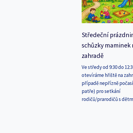
Středeční prázdni
schůzky maminek 
zahradě
Ve středy od 9:30 do 12:
otevíráme hřiště na zahr
případě nepřízně počasí
patře) pro setkání
rodičů/prarodičů s dětm