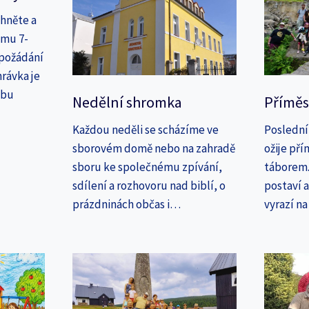
áhněte a
amu 7-
 požádání
rávka je
ebu
Nedělní shromka
Příměs
Každou neděli se scházíme ve
Poslední
sborovém domě nebo na zahradě
ožije př
sboru ke společnému zpívání,
táborem. 
sdílení a rozhovoru nad biblí, o
postaví 
prázdninách občas i…
vyrazí n