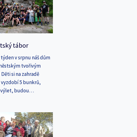
tský tábor
 týden v srpnu náš dům
íměstským tvořivým
Děti si na zahradě
a vyzdobí 5 bunkrů,
a výlet, budou…