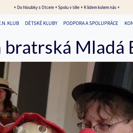
+ Do hloubky s Otcem + Spolu v těle + K lidem kolem nás +
E.N. KLUB
DĚTSKÉ KLUBY
PODPORA A SPOLUPRÁCE
KO
 bratrská Mladá 