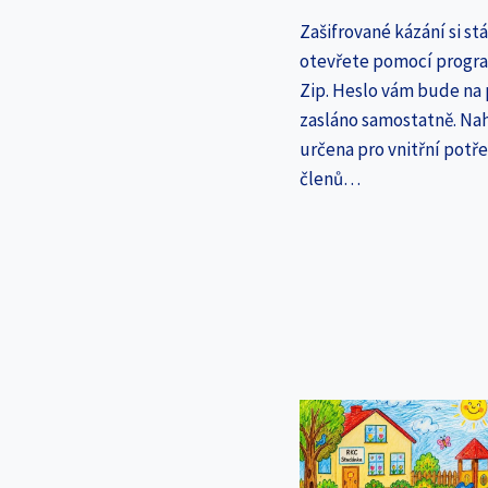
Zašifrované kázání si st
otevřete pomocí progr
Zip. Heslo vám bude na
zasláno samostatně. Nah
určena pro vnitřní potř
členů…