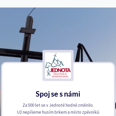
Spoj se s námi
Za 500 let se v Jednotě hodně změnilo.
Už nepíšeme husím brkem a místo zpěvníků