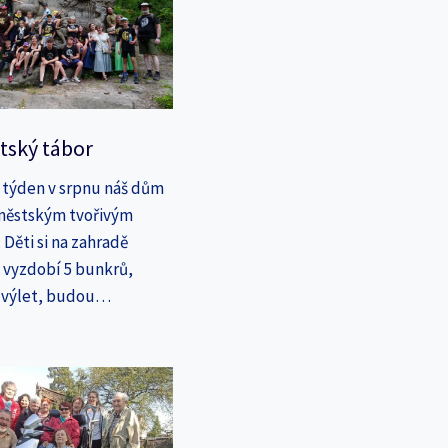
tský tábor
 týden v srpnu náš dům
íměstským tvořivým
Děti si na zahradě
a vyzdobí 5 bunkrů,
a výlet, budou…