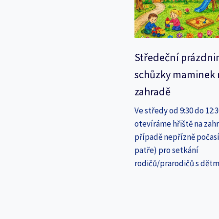
Středeční prázdni
schůzky maminek 
zahradě
Ve středy od 9:30 do 12:
otevíráme hřiště na zahr
případě nepřízně počasí
patře) pro setkání
rodičů/prarodičů s dětm