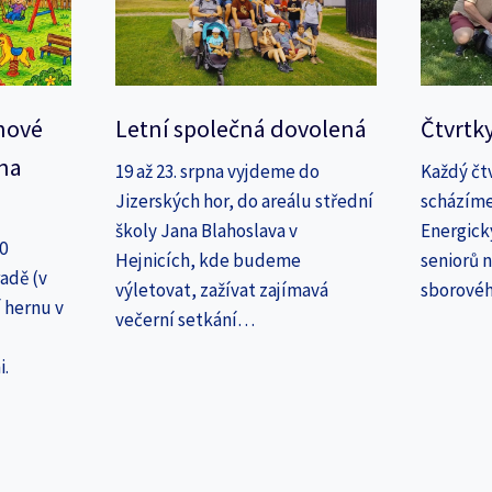
nové
Letní společná dovolená
Čtvrtk
na
19 až 23. srpna vyjdeme do
Každý čt
Jizerských hor, do areálu střední
scházíme
školy Jana Blahoslava v
Energick
30
Hejnicích, kde budeme
seniorů n
adě (v
výletovat, zažívat zajímavá
sborové
 hernu v
večerní setkání…
i.