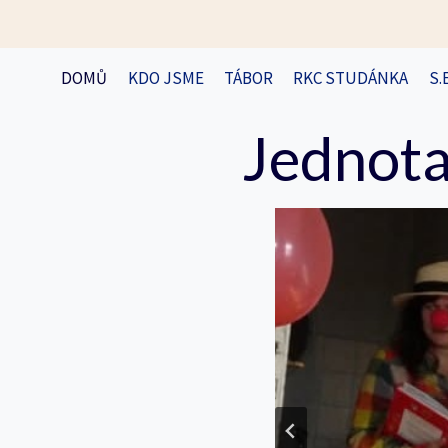
Přeskočit
na
obsah
DOMŮ
KDO JSME
TÁBOR
RKC STUDÁNKA
S.
Jednota