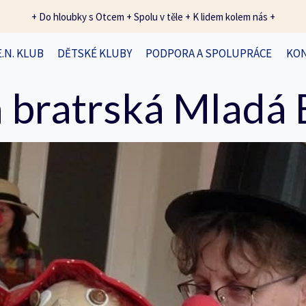
+ Do hloubky s Otcem + Spolu v těle + K lidem kolem nás +
E.N. KLUB
DĚTSKÉ KLUBY
PODPORA A SPOLUPRÁCE
KO
 bratrská Mladá 