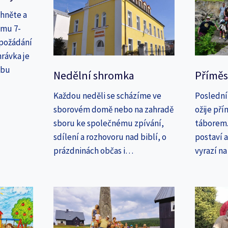
áhněte a
amu 7-
 požádání
rávka je
ebu
Nedělní shromka
Příměs
Každou neděli se scházíme ve
Poslední
sborovém domě nebo na zahradě
ožije př
sboru ke společnému zpívání,
táborem. 
sdílení a rozhovoru nad biblí, o
postaví 
prázdninách občas i…
vyrazí n