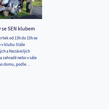
y se SEN klubem
vrtek od 13h do 15h se
 v klubu Stále
ých a Nezávislých
a zahradě nebo v sále
ho domu, podle…