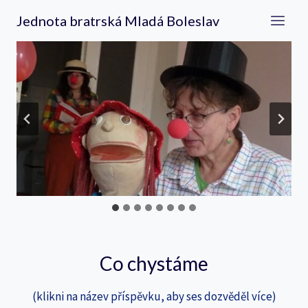
Přeskočit
Jednota bratrská Mladá Boleslav
na
obsah
Co chystáme
(klikni na název příspěvku, aby ses dozvěděl více)