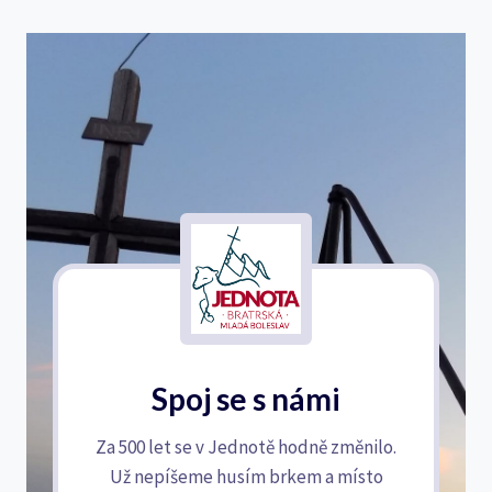
Spoj se s námi
Za 500 let se v Jednotě hodně změnilo.
Už nepíšeme husím brkem a místo