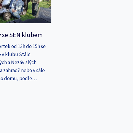
y se SEN klubem
vrtek od 13h do 15h se
 v klubu Stále
ých a Nezávislých
a zahradě nebo v sále
ho domu, podle…