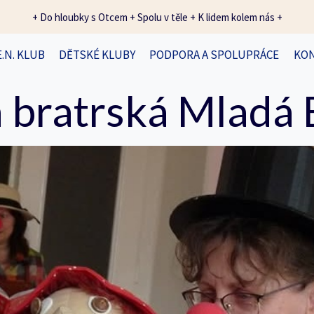
+ Do hloubky s Otcem + Spolu v těle + K lidem kolem nás +
E.N. KLUB
DĚTSKÉ KLUBY
PODPORA A SPOLUPRÁCE
KO
 bratrská Mladá 