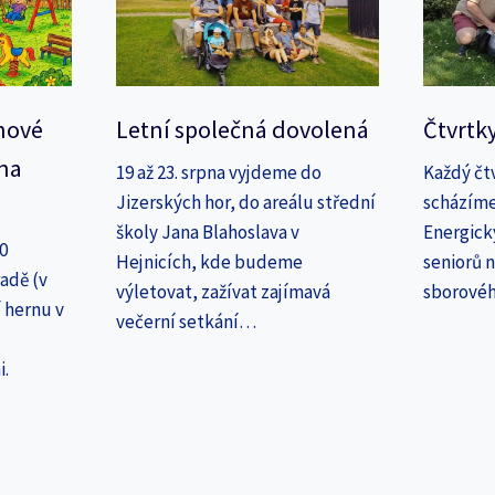
nové
Letní společná dovolená
Čtvrtk
na
19 až 23. srpna vyjdeme do
Každý čt
Jizerských hor, do areálu střední
scházíme
školy Jana Blahoslava v
Energick
30
Hejnicích, kde budeme
seniorů n
adě (v
výletovat, zažívat zajímavá
sborové
 hernu v
večerní setkání…
i.