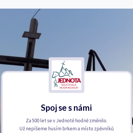
Spoj se s námi
Za 500 let se v Jednotě hodně změnilo.
Už nepíšeme husím brkem a místo zpěvníků