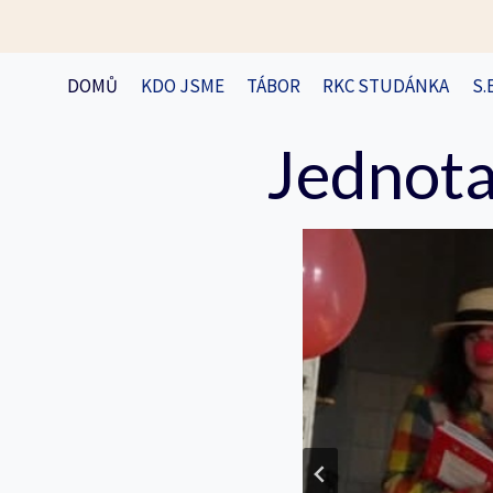
Přeskočit
na
obsah
DOMŮ
KDO JSME
TÁBOR
RKC STUDÁNKA
S.
Jednota