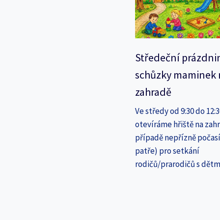
Středeční prázdni
schůzky maminek 
zahradě
Ve středy od 9:30 do 12:
otevíráme hřiště na zahr
případě nepřízně počasí
patře) pro setkání
rodičů/prarodičů s dětm