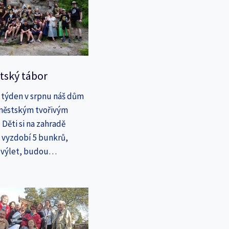
tský tábor
 týden v srpnu náš dům
íměstským tvořivým
Děti si na zahradě
a vyzdobí 5 bunkrů,
a výlet, budou…