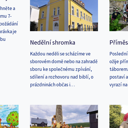
áhněte a
amu 7-
 požádání
rávka je
ebu
Nedělní shromka
Příměs
Každou neděli se scházíme ve
Poslední
sborovém domě nebo na zahradě
ožije př
sboru ke společnému zpívání,
táborem. 
sdílení a rozhovoru nad biblí, o
postaví 
prázdninách občas i…
vyrazí n