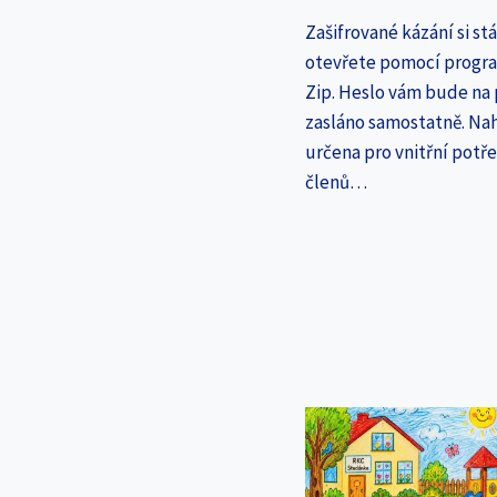
Zašifrované kázání si st
otevřete pomocí progr
Zip. Heslo vám bude na
zasláno samostatně. Nah
určena pro vnitřní potř
členů…