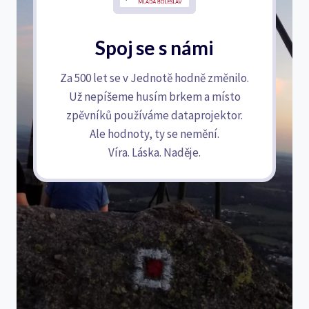
Spoj se s námi
Za 500 let se v Jednotě hodně změnilo.
Už nepíšeme husím brkem a místo
zpěvníků používáme dataprojektor.
Ale hodnoty, ty se nemění.
Víra. Láska. Naděje.