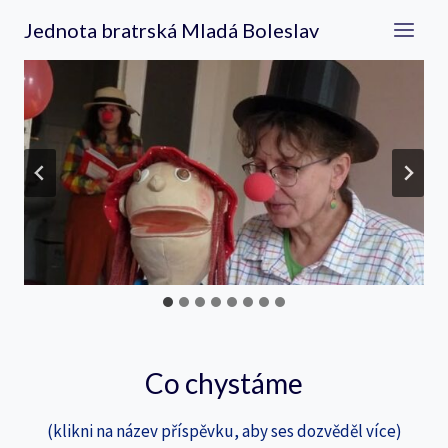
Přeskočit
Jednota bratrská Mladá Boleslav
na
obsah
Co chystáme
(klikni na název příspěvku, aby ses dozvěděl více)