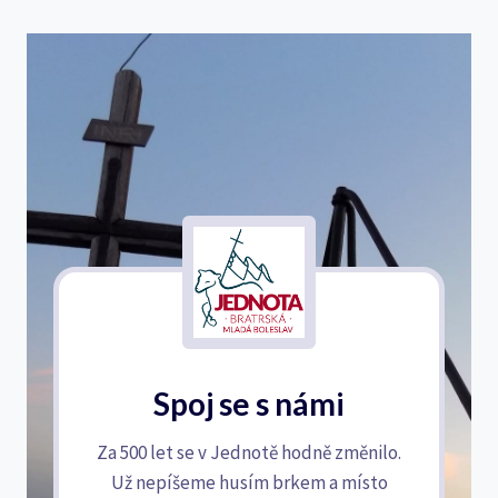
Spoj se s námi
Za 500 let se v Jednotě hodně změnilo.
Už nepíšeme husím brkem a místo