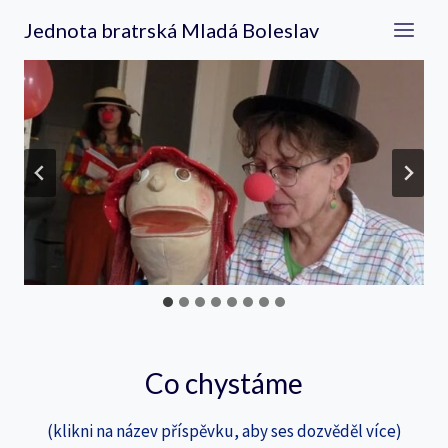
Přeskočit
Jednota bratrská Mladá Boleslav
na
obsah
Co chystáme
(klikni na název příspěvku, aby ses dozvěděl více)