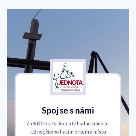
Spoj se s námi
Za 500 let se v Jednotě hodně změnilo.
Už nepíšeme husím brkem a místo