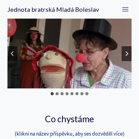
Přeskočit
Jednota bratrská Mladá Boleslav
na
obsah
Co chystáme
(klikni na název příspěvku, aby ses dozvěděl více)