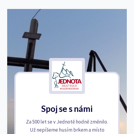
Spoj se s námi
Za 500 let se v Jednotě hodně změnilo.
Už nepíšeme husím brkem a místo