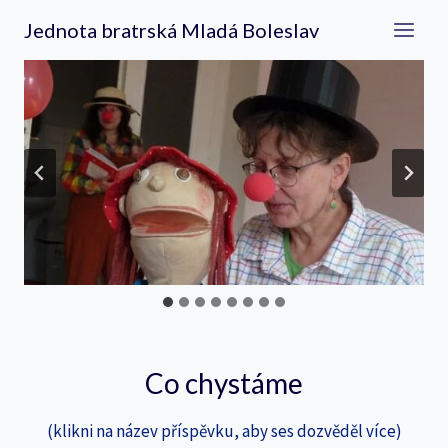
Přeskočit
Jednota bratrská Mladá Boleslav
na
obsah
Co chystáme
(klikni na název příspěvku, aby ses dozvěděl více)