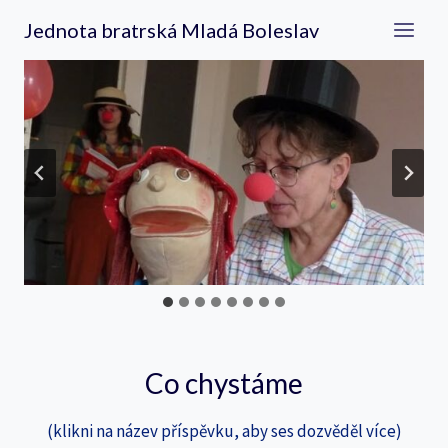
Přeskočit
Jednota bratrská Mladá Boleslav
na
obsah
…
Co chystáme
(klikni na název příspěvku, aby ses dozvěděl více)