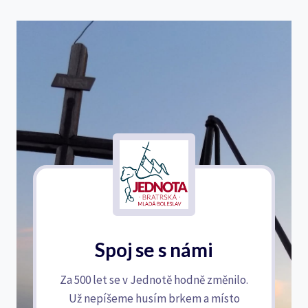
Spoj se s námi
Za 500 let se v Jednotě hodně změnilo.
Už nepíšeme husím brkem a místo