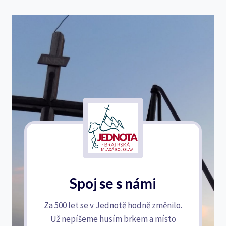
Spoj se s námi
Za 500 let se v Jednotě hodně změnilo.
Už nepíšeme husím brkem a místo