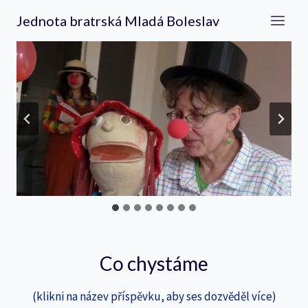
Přeskočit
Jednota bratrská Mladá Boleslav
na
obsah
Co chystáme
(klikni na název příspěvku, aby ses dozvěděl více)