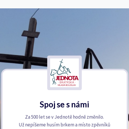
Spoj se s námi
Za 500 let se v Jednotě hodně změnilo.
Už nepíšeme husím brkem a místo zpěvníků