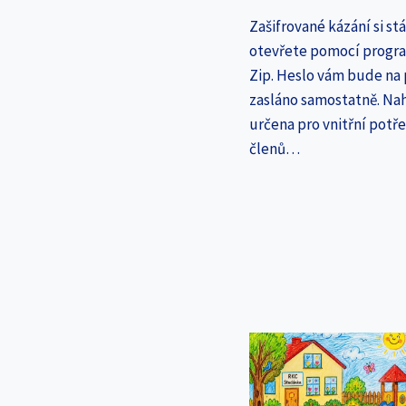
Zašifrované kázání si st
otevřete pomocí progr
Zip. Heslo vám bude na
zasláno samostatně. Nah
určena pro vnitřní potř
členů…