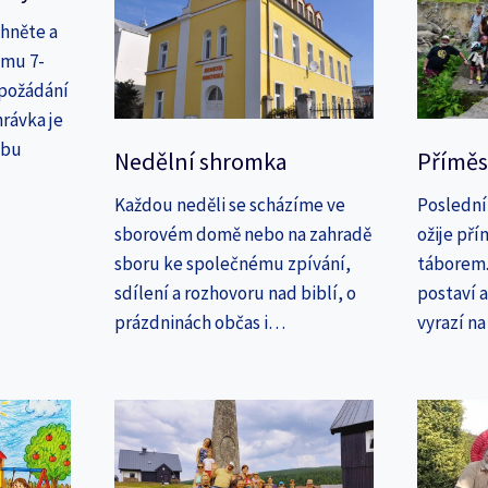
áhněte a
amu 7-
 požádání
rávka je
ebu
Nedělní shromka
Příměs
Každou neděli se scházíme ve
Poslední
sborovém domě nebo na zahradě
ožije př
sboru ke společnému zpívání,
táborem. 
sdílení a rozhovoru nad biblí, o
postaví 
prázdninách občas i…
vyrazí n