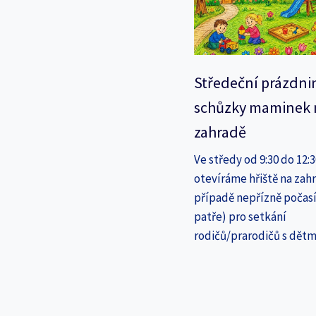
Středeční prázdni
schůzky maminek 
zahradě
Ve středy od 9:30 do 12:
otevíráme hřiště na zahr
případě nepřízně počasí
patře) pro setkání
rodičů/prarodičů s dětm