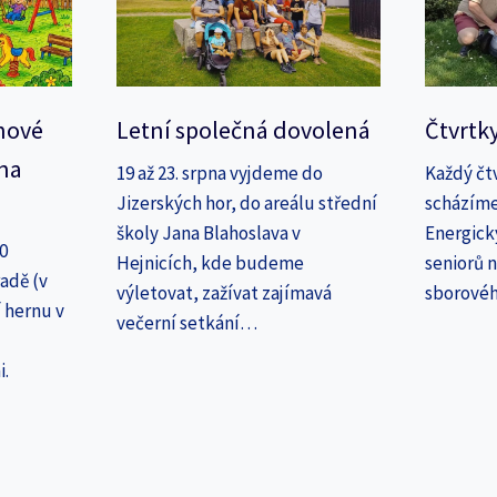
nové
Letní společná dovolená
Čtvrtk
na
19 až 23. srpna vyjdeme do
Každý čt
Jizerských hor, do areálu střední
scházíme
školy Jana Blahoslava v
Energick
30
Hejnicích, kde budeme
seniorů n
adě (v
výletovat, zažívat zajímavá
sborové
 hernu v
večerní setkání…
i.