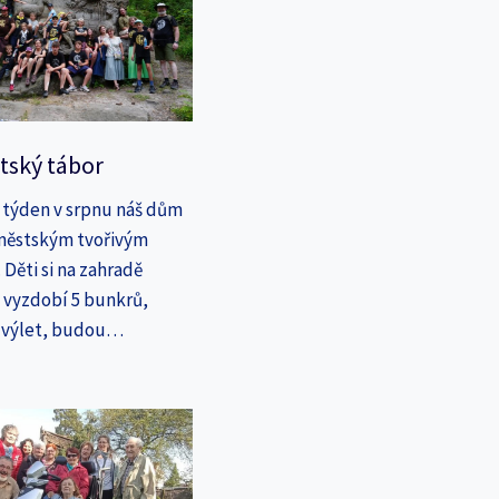
tský tábor
 týden v srpnu náš dům
íměstským tvořivým
Děti si na zahradě
a vyzdobí 5 bunkrů,
a výlet, budou…