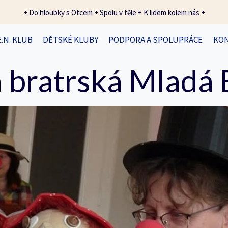
+ Do hloubky s Otcem + Spolu v těle + K lidem kolem nás +
E.N. KLUB
DĚTSKÉ KLUBY
PODPORA A SPOLUPRÁCE
KO
 bratrská Mladá 