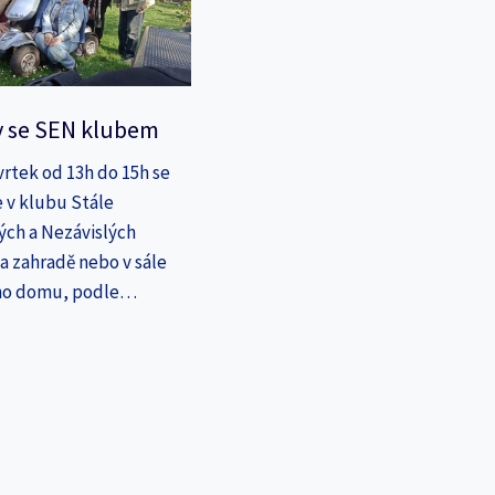
y se SEN klubem
vrtek od 13h do 15h se
 v klubu Stále
ých a Nezávislých
a zahradě nebo v sále
ho domu, podle…