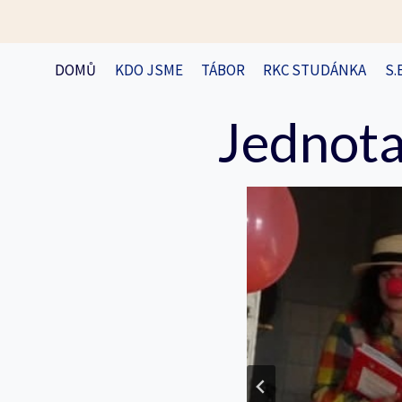
Přeskočit
na
obsah
DOMŮ
KDO JSME
TÁBOR
RKC STUDÁNKA
S.
Jednota