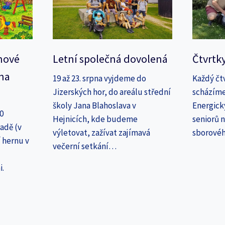
nové
Letní společná dovolená
Čtvrtk
na
19 až 23. srpna vyjdeme do
Každý čt
Jizerských hor, do areálu střední
scházíme
školy Jana Blahoslava v
Energick
30
Hejnicích, kde budeme
seniorů n
adě (v
výletovat, zažívat zajímavá
sborové
 hernu v
večerní setkání…
i.