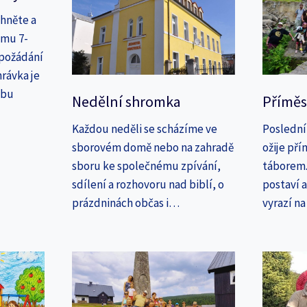
áhněte a
amu 7-
 požádání
rávka je
ebu
Nedělní shromka
Příměs
Každou neděli se scházíme ve
Poslední
sborovém domě nebo na zahradě
ožije př
sboru ke společnému zpívání,
táborem. 
sdílení a rozhovoru nad biblí, o
postaví 
prázdninách občas i…
vyrazí n