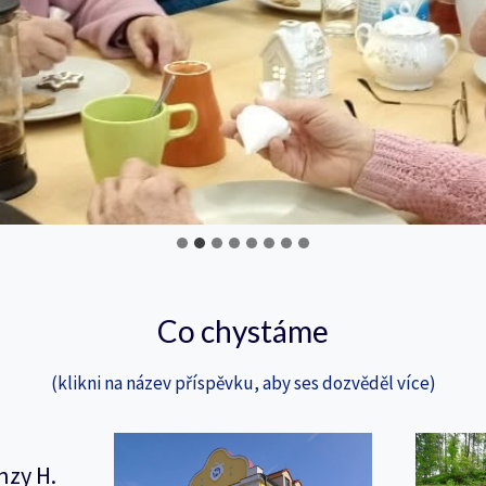
Co chystáme
(klikni na název příspěvku, aby ses dozvěděl více)
nzy H.