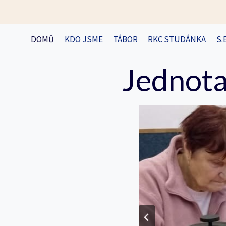
Přeskočit
na
obsah
DOMŮ
KDO JSME
TÁBOR
RKC STUDÁNKA
S.
Jednota