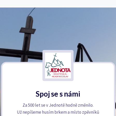
Spoj se s námi
Za 500 let se v Jednotě hodně změnilo.
Už nepíšeme husím brkem a místo zpěvníků