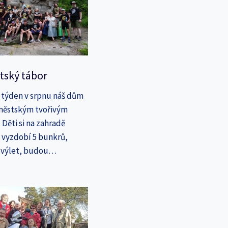
tský tábor
 týden v srpnu náš dům
íměstským tvořivým
Děti si na zahradě
a vyzdobí 5 bunkrů,
a výlet, budou…