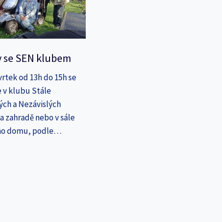
y se SEN klubem
vrtek od 13h do 15h se
 v klubu Stále
ých a Nezávislých
a zahradě nebo v sále
ho domu, podle…