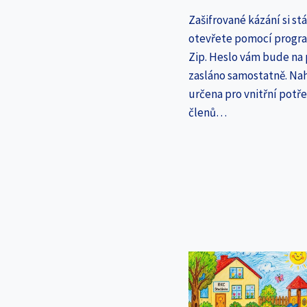
Zašifrované kázání si st
otevřete pomocí progr
Zip. Heslo vám bude na
zasláno samostatně. Nah
určena pro vnitřní potř
členů…