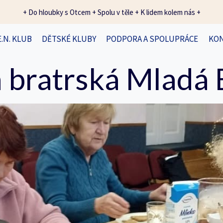
+ Do hloubky s Otcem + Spolu v těle + K lidem kolem nás +
E.N. KLUB
DĚTSKÉ KLUBY
PODPORA A SPOLUPRÁCE
KO
 bratrská Mladá 