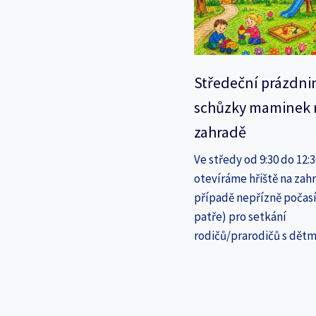
Středeční prázdni
schůzky maminek 
zahradě
Ve středy od 9:30 do 12:
otevíráme hřiště na zahr
případě nepřízně počasí
patře) pro setkání
rodičů/prarodičů s dětm