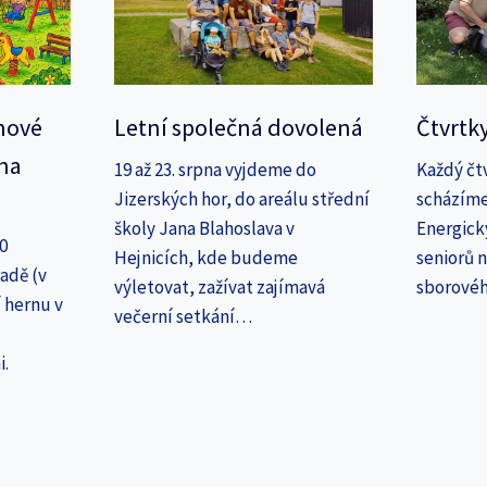
nové
Letní společná dovolená
Čtvrtk
na
19 až 23. srpna vyjdeme do
Každý čt
Jizerských hor, do areálu střední
scházíme
školy Jana Blahoslava v
Energick
30
Hejnicích, kde budeme
seniorů n
adě (v
výletovat, zažívat zajímavá
sborové
 hernu v
večerní setkání…
i.