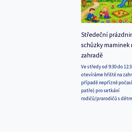
Středeční prázdni
schůzky maminek 
zahradě
Ve středy od 9:30 do 12:
otevíráme hřiště na zahr
případě nepřízně počasí
patře) pro setkání
rodičů/prarodičů s dětm