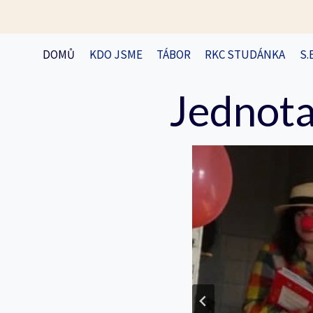
Přeskočit
na
obsah
DOMŮ
KDO JSME
TÁBOR
RKC STUDÁNKA
S.
Jednota