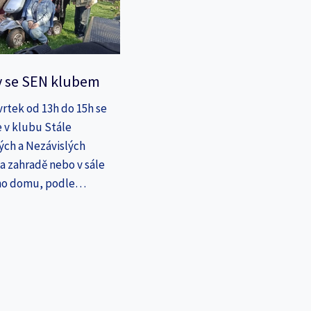
y se SEN klubem
vrtek od 13h do 15h se
 v klubu Stále
ých a Nezávislých
a zahradě nebo v sále
ho domu, podle…