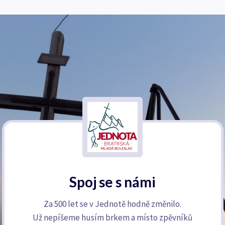
Spoj se s námi
Za 500 let se v Jednotě hodně změnilo.
Už nepíšeme husím brkem a místo zpěvníků