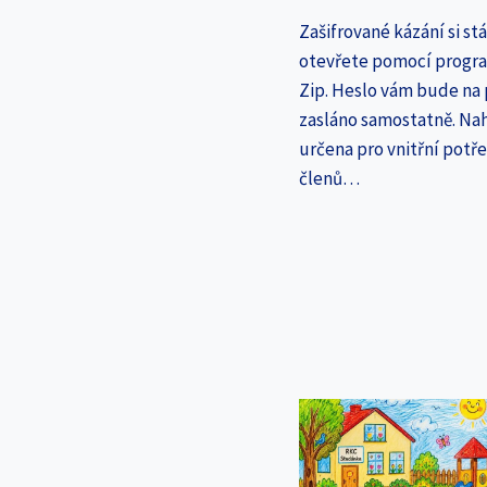
Zašifrované kázání si st
otevřete pomocí progr
Zip. Heslo vám bude na
zasláno samostatně. Nah
určena pro vnitřní potř
členů…