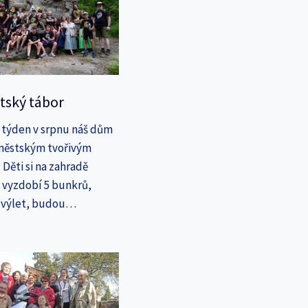
tský tábor
 týden v srpnu náš dům
íměstským tvořivým
Děti si na zahradě
a vyzdobí 5 bunkrů,
a výlet, budou…