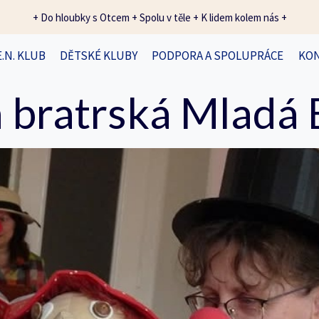
+ Do hloubky s Otcem + Spolu v těle + K lidem kolem nás +
E.N. KLUB
DĚTSKÉ KLUBY
PODPORA A SPOLUPRÁCE
KO
 bratrská Mladá 