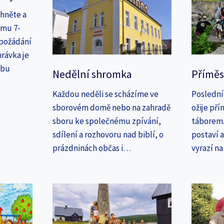
áhněte a
amu 7-
 požádání
rávka je
ebu
Nedělní shromka
Příměs
Každou neděli se scházíme ve
Poslední
sborovém domě nebo na zahradě
ožije př
sboru ke společnému zpívání,
táborem. 
sdílení a rozhovoru nad biblí, o
postaví 
prázdninách občas i…
vyrazí n