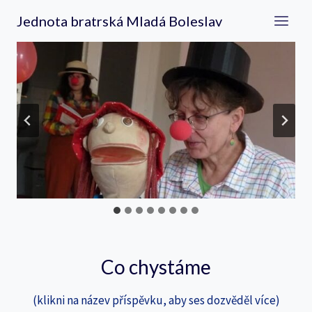
Přeskočit
Jednota bratrská Mladá Boleslav
na
obsah
…
Co chystáme
(klikni na název příspěvku, aby ses dozvěděl více)