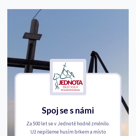
Spoj se s námi
Za 500 let se v Jednotě hodně změnilo.
Už nepíšeme husím brkem a místo