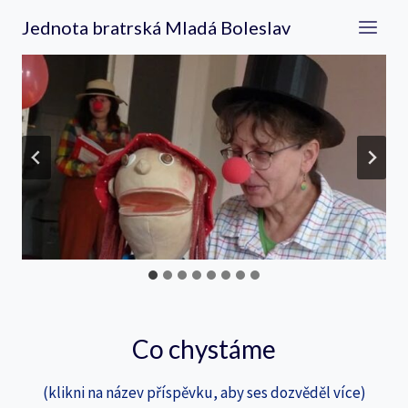
Přeskočit
Jednota bratrská Mladá Boleslav
na
obsah
…
Co chystáme
(klikni na název příspěvku, aby ses dozvěděl více)