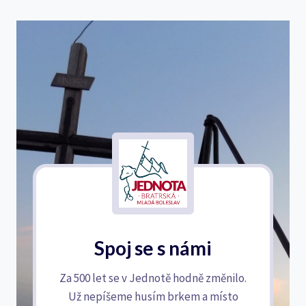
Spoj se s námi
Za 500 let se v Jednotě hodně změnilo.
Už nepíšeme husím brkem a místo