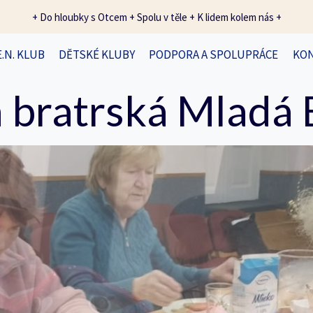
+ Do hloubky s Otcem + Spolu v těle + K lidem kolem nás +
E.N. KLUB
DĚTSKÉ KLUBY
PODPORA A SPOLUPRÁCE
KO
 bratrská Mladá 