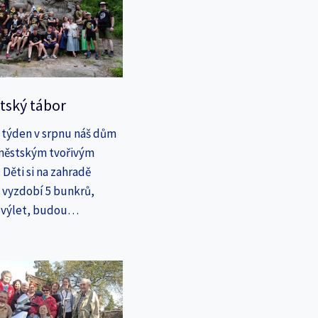
tský tábor
 týden v srpnu náš dům
íměstským tvořivým
Děti si na zahradě
a vyzdobí 5 bunkrů,
a výlet, budou…