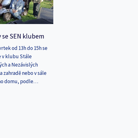
y se SEN klubem
vrtek od 13h do 15h se
 v klubu Stále
ých a Nezávislých
a zahradě nebo v sále
ho domu, podle…