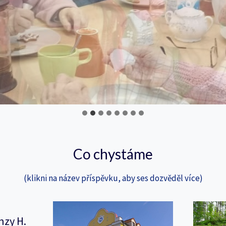
Co chystáme
(klikni na název příspěvku, aby ses dozvěděl více)
nzy H.