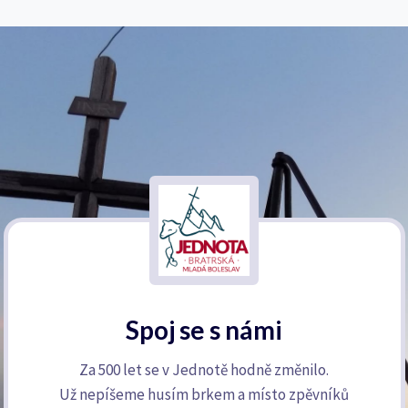
Spoj se s námi
Za 500 let se v Jednotě hodně změnilo.
Už nepíšeme husím brkem a místo zpěvníků