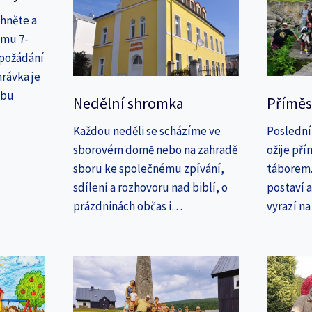
áhněte a
amu 7-
 požádání
rávka je
ebu
Nedělní shromka
Příměs
Každou neděli se scházíme ve
Poslední
sborovém domě nebo na zahradě
ožije př
sboru ke společnému zpívání,
táborem. 
sdílení a rozhovoru nad biblí, o
postaví 
prázdninách občas i…
vyrazí n