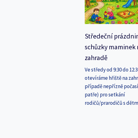
Středeční prázdni
schůzky maminek 
zahradě
Ve středy od 9:30 do 12:
otevíráme hřiště na zahr
případě nepřízně počasí
patře) pro setkání
rodičů/prarodičů s dětm