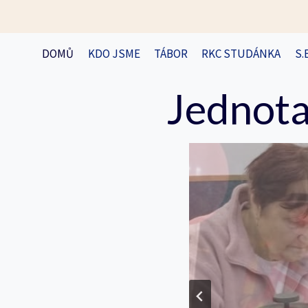
Přeskočit
na
obsah
DOMŮ
KDO JSME
TÁBOR
RKC STUDÁNKA
S.
Jednota