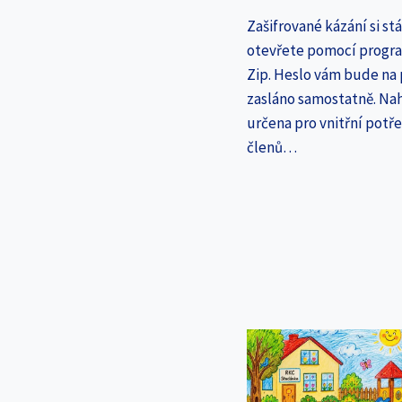
Zašifrované kázání si st
otevřete pomocí progr
Zip. Heslo vám bude na
zasláno samostatně. Nah
určena pro vnitřní potř
členů…