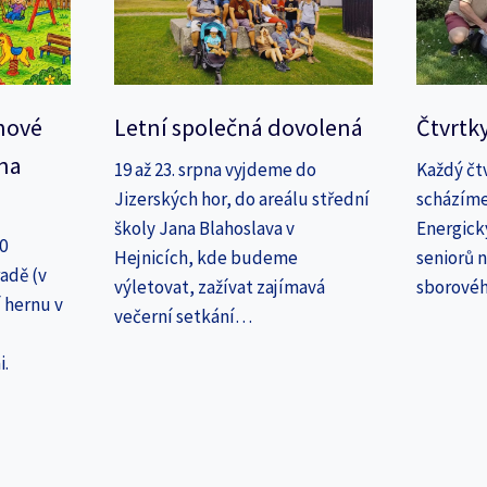
nové
Letní společná dovolená
Čtvrtk
na
19 až 23. srpna vyjdeme do
Každý čt
Jizerských hor, do areálu střední
scházíme
školy Jana Blahoslava v
Energick
30
Hejnicích, kde budeme
seniorů n
adě (v
výletovat, zažívat zajímavá
sborové
 hernu v
večerní setkání…
i.