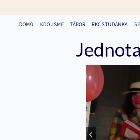
Přeskočit
na
obsah
DOMŮ
KDO JSME
TÁBOR
RKC STUDÁNKA
S.
Jednota