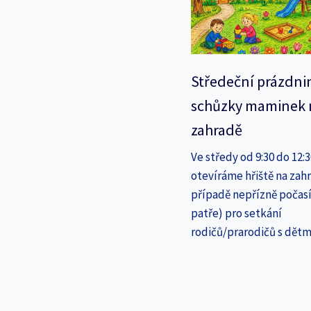
Středeční prázdni
schůzky maminek 
zahradě
Ve středy od 9:30 do 12:
otevíráme hřiště na zahr
případě nepřízně počasí
patře) pro setkání
rodičů/prarodičů s dětm