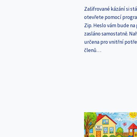
Zašifrované kázání si st
otevřete pomocí progr
Zip. Heslo vám bude na
zasláno samostatně. Nah
určena pro vnitřní potř
členů…