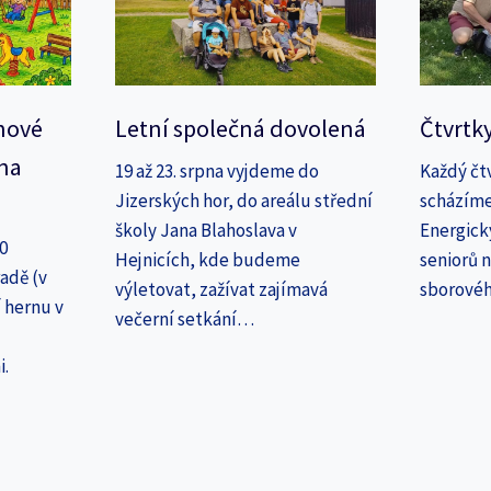
nové
Letní společná dovolená
Čtvrtk
na
19 až 23. srpna vyjdeme do
Každý čt
Jizerských hor, do areálu střední
scházíme
školy Jana Blahoslava v
Energick
30
Hejnicích, kde budeme
seniorů n
adě (v
výletovat, zažívat zajímavá
sborové
 hernu v
večerní setkání…
i.