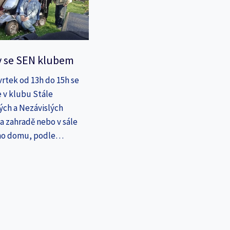
y se SEN klubem
vrtek od 13h do 15h se
 v klubu Stále
ých a Nezávislých
a zahradě nebo v sále
ho domu, podle…