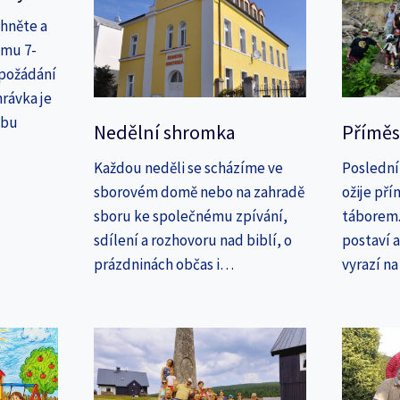
áhněte a
amu 7-
 požádání
rávka je
ebu
Nedělní shromka
Příměs
Každou neděli se scházíme ve
Poslední
sborovém domě nebo na zahradě
ožije př
sboru ke společnému zpívání,
táborem. 
sdílení a rozhovoru nad biblí, o
postaví 
prázdninách občas i…
vyrazí n