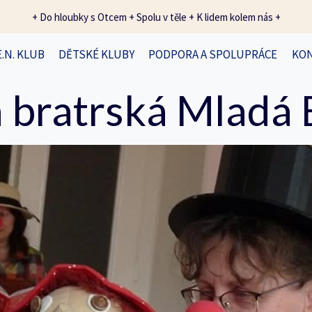
+ Do hloubky s Otcem + Spolu v těle + K lidem kolem nás +
E.N. KLUB
DĚTSKÉ KLUBY
PODPORA A SPOLUPRÁCE
KO
 bratrská Mladá 