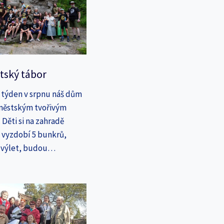
tský tábor
 týden v srpnu náš dům
íměstským tvořivým
Děti si na zahradě
a vyzdobí 5 bunkrů,
a výlet, budou…