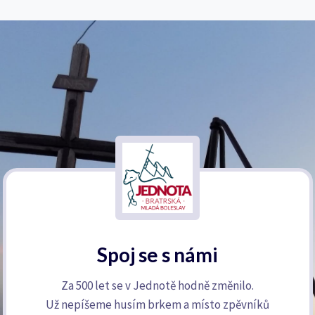
Spoj se s námi
Za 500 let se v Jednotě hodně změnilo.
Už nepíšeme husím brkem a místo zpěvníků