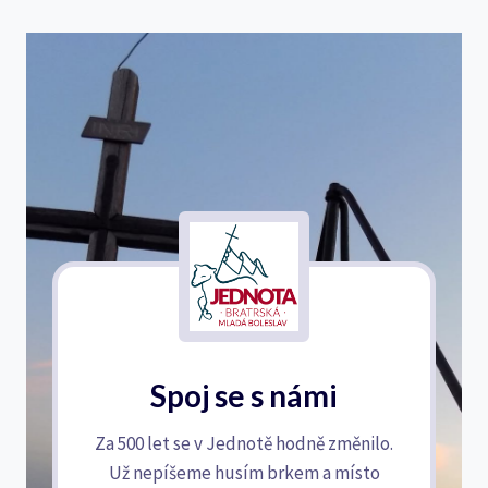
Spoj se s námi
Za 500 let se v Jednotě hodně změnilo.
Už nepíšeme husím brkem a místo