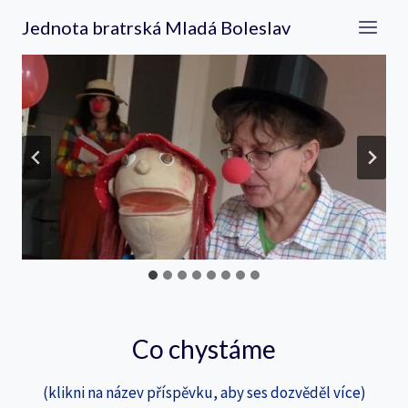
Přeskočit
Jednota bratrská Mladá Boleslav
na
obsah
…
Co chystáme
(klikni na název příspěvku, aby ses dozvěděl více)