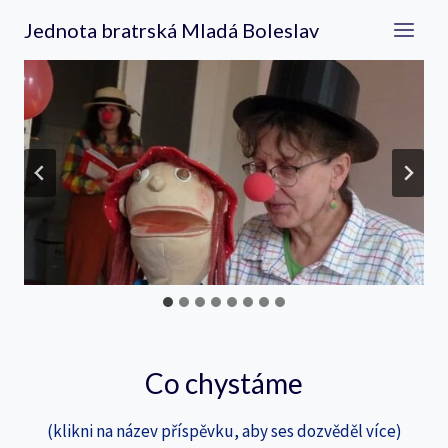
Přeskočit
Jednota bratrská Mladá Boleslav
na
obsah
Co chystáme
(klikni na název příspěvku, aby ses dozvěděl více)