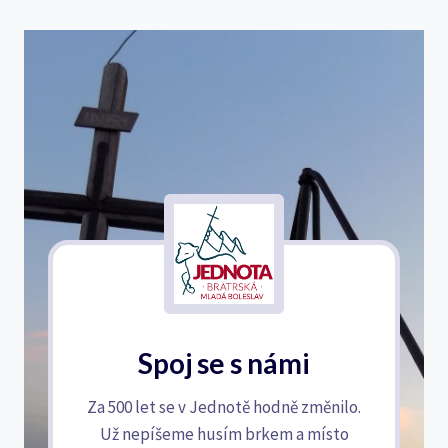
Spoj se s námi
Za 500 let se v Jednotě hodně změnilo.
Už nepíšeme husím brkem a místo