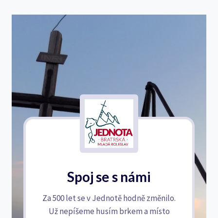
Spoj se s námi
Za 500 let se v Jednotě hodně změnilo.
Už nepíšeme husím brkem a místo