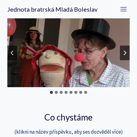
Přeskočit
Jednota bratrská Mladá Boleslav
na
obsah
Co chystáme
(klikni na název příspěvku, aby ses dozvěděl více)