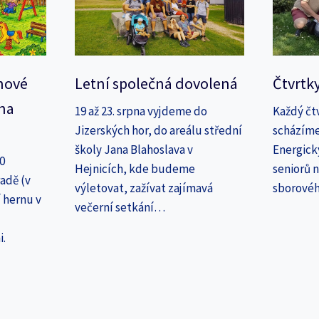
nové
Letní společná dovolená
Čtvrtk
na
19 až 23. srpna vyjdeme do
Každý čt
Jizerských hor, do areálu střední
scházíme
školy Jana Blahoslava v
Energick
30
Hejnicích, kde budeme
seniorů n
adě (v
výletovat, zažívat zajímavá
sborové
 hernu v
večerní setkání…
i.