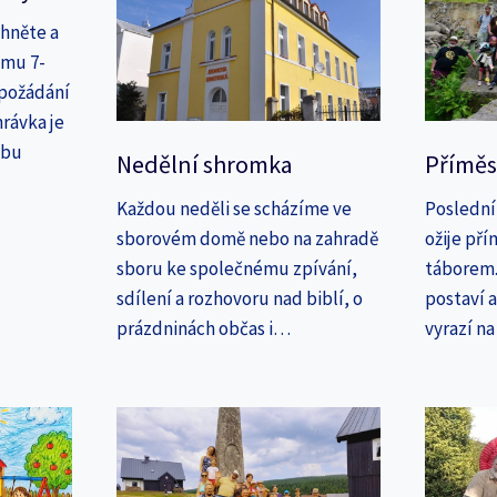
áhněte a
amu 7-
 požádání
rávka je
ebu
Nedělní shromka
Příměs
Každou neděli se scházíme ve
Poslední
sborovém domě nebo na zahradě
ožije př
sboru ke společnému zpívání,
táborem. 
sdílení a rozhovoru nad biblí, o
postaví 
prázdninách občas i…
vyrazí n