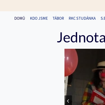
Přeskočit
na
obsah
DOMŮ
KDO JSME
TÁBOR
RKC STUDÁNKA
S.
Jednota