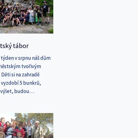
tský tábor
 týden v srpnu náš dům
íměstským tvořivým
Děti si na zahradě
a vyzdobí 5 bunkrů,
a výlet, budou…