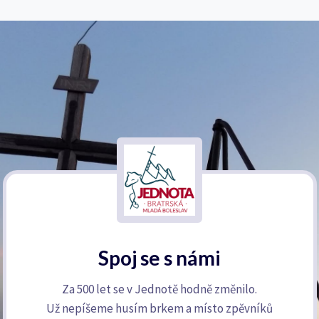
Spoj se s námi
Za 500 let se v Jednotě hodně změnilo.
Už nepíšeme husím brkem a místo zpěvníků