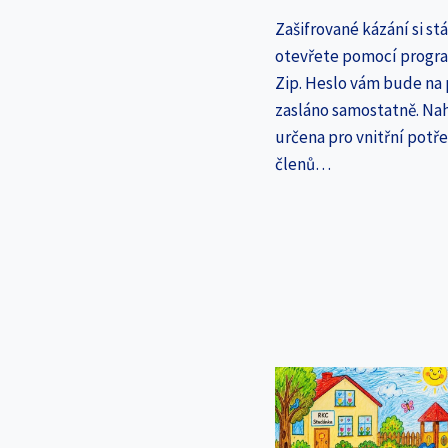
Zašifrované kázání si st
otevřete pomocí progr
Zip. Heslo vám bude na
zasláno samostatně. Nah
určena pro vnitřní potř
členů…