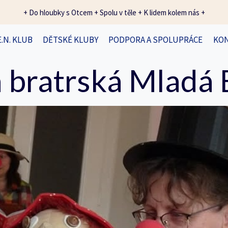
+ Do hloubky s Otcem + Spolu v těle + K lidem kolem nás +
E.N. KLUB
DĚTSKÉ KLUBY
PODPORA A SPOLUPRÁCE
KO
 bratrská Mladá 