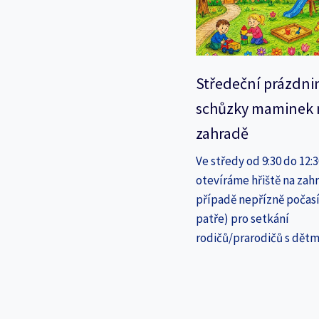
Středeční prázdni
schůzky maminek 
zahradě
Ve středy od 9:30 do 12:
otevíráme hřiště na zahr
případě nepřízně počasí
patře) pro setkání
rodičů/prarodičů s dětm