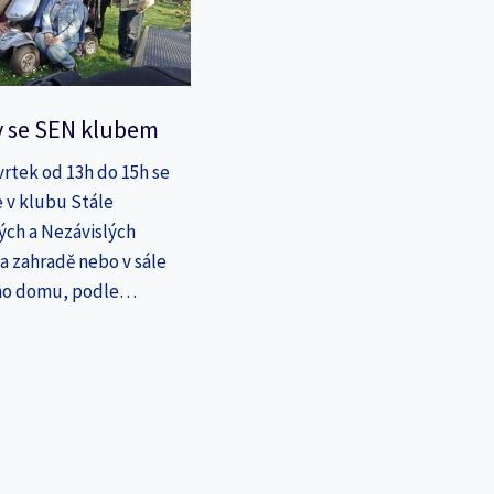
y se SEN klubem
vrtek od 13h do 15h se
 v klubu Stále
ých a Nezávislých
a zahradě nebo v sále
ho domu, podle…