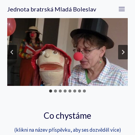
Přeskočit
Jednota bratrská Mladá Boleslav
na
obsah
Co chystáme
(klikni na název příspěvku, aby ses dozvěděl více)