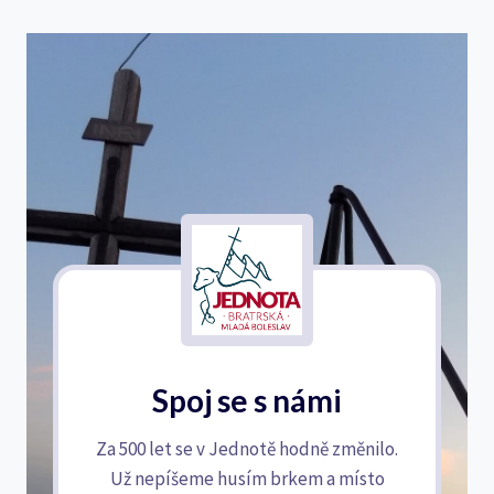
Spoj se s námi
Za 500 let se v Jednotě hodně změnilo.
Už nepíšeme husím brkem a místo