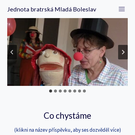
Přeskočit
Jednota bratrská Mladá Boleslav
na
obsah
…
Co chystáme
(klikni na název příspěvku, aby ses dozvěděl více)