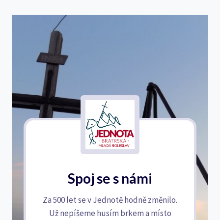
Spoj se s námi
Za 500 let se v Jednotě hodně změnilo.
Už nepíšeme husím brkem a místo