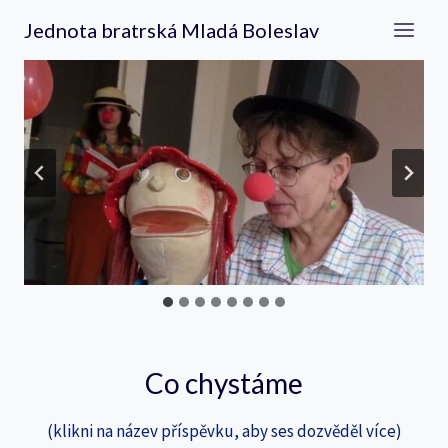
Přeskočit
Jednota bratrská Mladá Boleslav
na
obsah
…
Co chystáme
(klikni na název příspěvku, aby ses dozvěděl více)