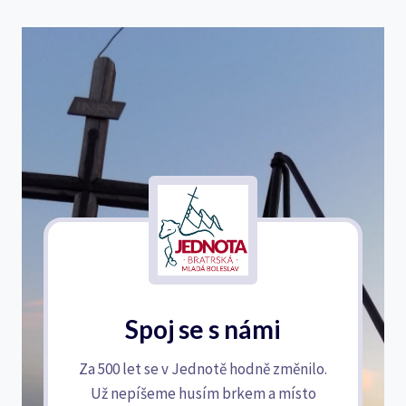
Spoj se s námi
Za 500 let se v Jednotě hodně změnilo.
Už nepíšeme husím brkem a místo