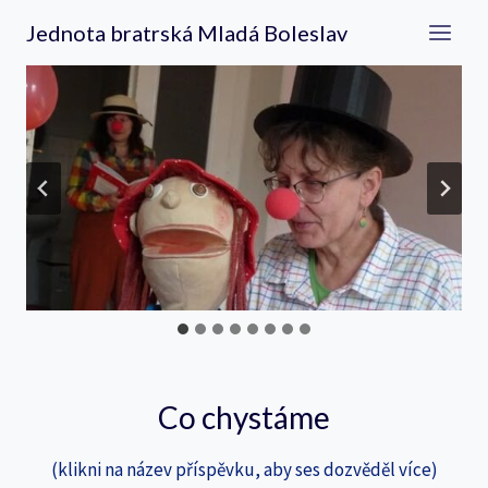
Přeskočit
Jednota bratrská Mladá Boleslav
na
obsah
Co chystáme
(klikni na název příspěvku, aby ses dozvěděl více)