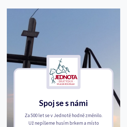
Spoj se s námi
Za 500 let se v Jednotě hodně změnilo.
Už nepíšeme husím brkem a místo