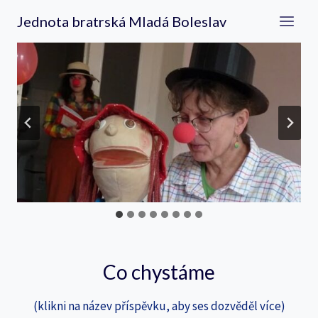
Přeskočit
Jednota bratrská Mladá Boleslav
na
obsah
Co chystáme
(klikni na název příspěvku, aby ses dozvěděl více)