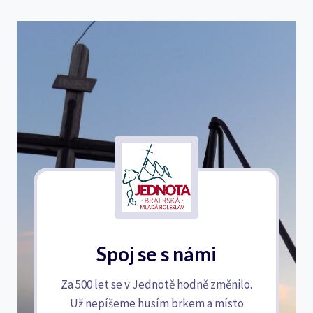
Spoj se s námi
Za 500 let se v Jednotě hodně změnilo.
Už nepíšeme husím brkem a místo