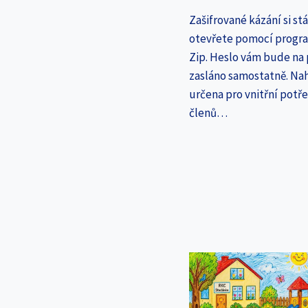
Zašifrované kázání si st
otevřete pomocí progr
Zip. Heslo vám bude na
zasláno samostatně. Nah
určena pro vnitřní potř
členů…