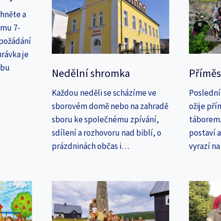
áhněte a
amu 7-
 požádání
rávka je
ebu
Nedělní shromka
Příměs
Každou neděli se scházíme ve
Poslední
sborovém domě nebo na zahradě
ožije př
sboru ke společnému zpívání,
táborem. 
sdílení a rozhovoru nad biblí, o
postaví 
prázdninách občas i…
vyrazí n