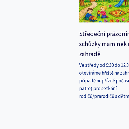
Středeční prázdni
schůzky maminek 
zahradě
Ve středy od 9:30 do 12:
otevíráme hřiště na zahr
případě nepřízně počasí
patře) pro setkání
rodičů/prarodičů s dětm