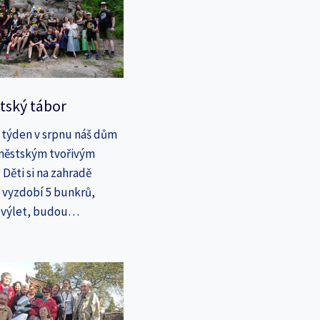
tský tábor
 týden v srpnu náš dům
íměstským tvořivým
Děti si na zahradě
a vyzdobí 5 bunkrů,
a výlet, budou…