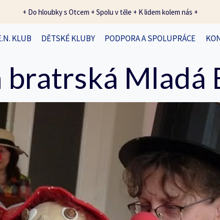
+ Do hloubky s Otcem + Spolu v těle + K lidem kolem nás +
E.N. KLUB
DĚTSKÉ KLUBY
PODPORA A SPOLUPRÁCE
KO
 bratrská Mladá 