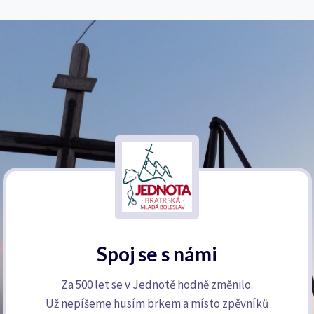
Spoj se s námi
Za 500 let se v Jednotě hodně změnilo.
Už nepíšeme husím brkem a místo zpěvníků