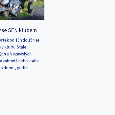
y se SEN klubem
vrtek od 13h do 15h se
 v klubu Stále
ých a Nezávislých
a zahradě nebo v sále
ho domu, podle…