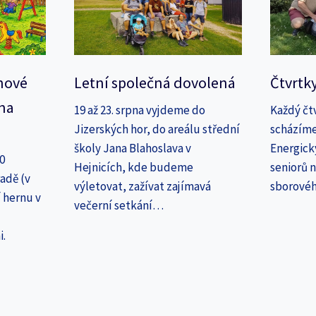
nové
Letní společná dovolená
Čtvrtk
na
19 až 23. srpna vyjdeme do
Každý čt
Jizerských hor, do areálu střední
scházíme
školy Jana Blahoslava v
Energick
30
Hejnicích, kde budeme
seniorů n
adě (v
výletovat, zažívat zajímavá
sborové
 hernu v
večerní setkání…
i.