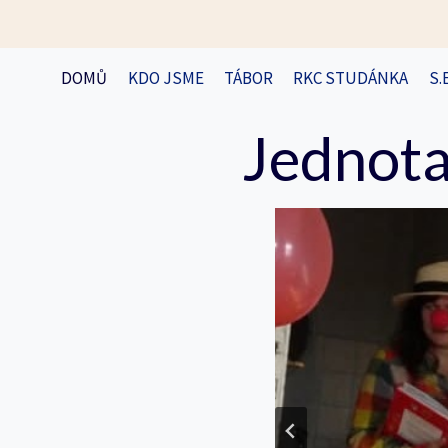
Přeskočit
na
obsah
DOMŮ
KDO JSME
TÁBOR
RKC STUDÁNKA
S.
Jednota