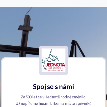
Spoj se s námi
Za 500 let se v Jednotě hodně změnilo.
Už nepíšeme husím brkem a místo zpěvníků