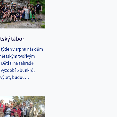
tský tábor
 týden v srpnu náš dům
íměstským tvořivým
Děti si na zahradě
a vyzdobí 5 bunkrů,
a výlet, budou…