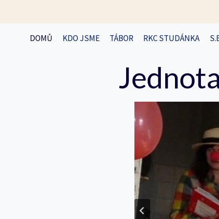
Přeskočit
na
obsah
DOMŮ
KDO JSME
TÁBOR
RKC STUDÁNKA
S.
Jednota