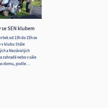
y se SEN klubem
vrtek od 13h do 15h se
 v klubu Stále
ých a Nezávislých
a zahradě nebo v sále
ho domu, podle…