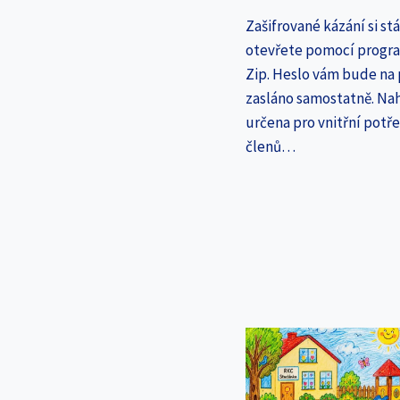
Zašifrované kázání si st
otevřete pomocí progr
Zip. Heslo vám bude na
zasláno samostatně. Nah
určena pro vnitřní potř
členů…