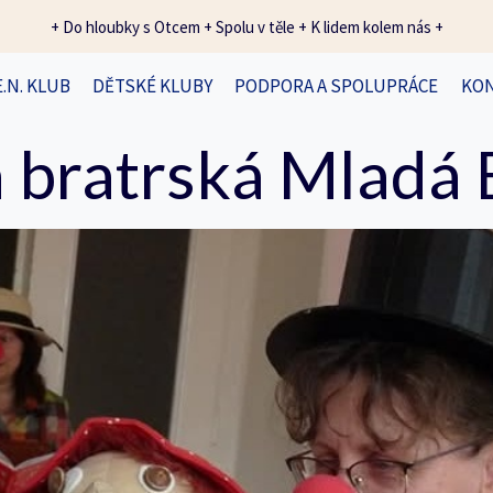
+ Do hloubky s Otcem + Spolu v těle + K lidem kolem nás +
E.N. KLUB
DĚTSKÉ KLUBY
PODPORA A SPOLUPRÁCE
KO
 bratrská Mladá 