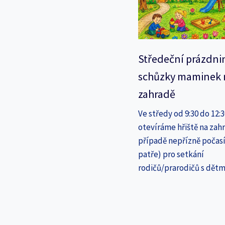
Středeční prázdni
schůzky maminek 
zahradě
Ve středy od 9:30 do 12:
otevíráme hřiště na zahr
případě nepřízně počasí
patře) pro setkání
rodičů/prarodičů s dětm