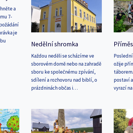
áhněte a
amu 7-
 požádání
rávka je
ebu
Nedělní shromka
Příměs
Každou neděli se scházíme ve
Poslední
sborovém domě nebo na zahradě
ožije př
sboru ke společnému zpívání,
táborem. 
sdílení a rozhovoru nad biblí, o
postaví 
prázdninách občas i…
vyrazí n