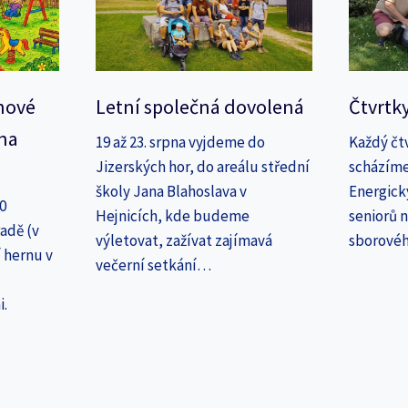
nové
Letní společná dovolená
Čtvrtk
na
19 až 23. srpna vyjdeme do
Každý čt
Jizerských hor, do areálu střední
scházíme
školy Jana Blahoslava v
Energick
30
Hejnicích, kde budeme
seniorů n
adě (v
výletovat, zažívat zajímavá
sborové
 hernu v
večerní setkání…
i.