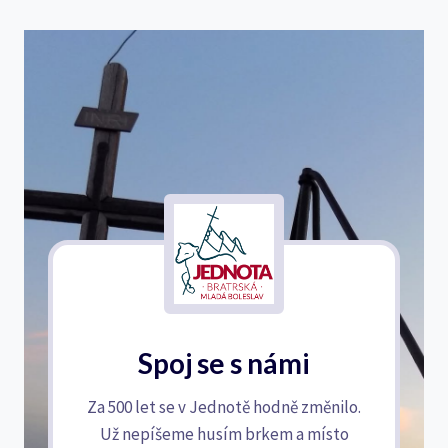
Spoj se s námi
Za 500 let se v Jednotě hodně změnilo.
Už nepíšeme husím brkem a místo