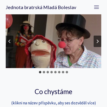
Přeskočit
Jednota bratrská Mladá Boleslav
na
obsah
Co chystáme
(klikni na název příspěvku, aby ses dozvěděl více)