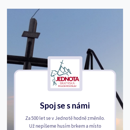
Spoj se s námi
Za 500 let se v Jednotě hodně změnilo.
Už nepíšeme husím brkem a místo