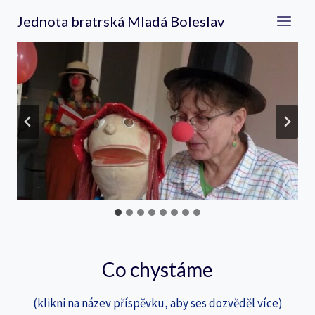
Přeskočit
Jednota bratrská Mladá Boleslav
na
obsah
Co chystáme
(klikni na název příspěvku, aby ses dozvěděl více)