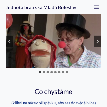
Přeskočit
Jednota bratrská Mladá Boleslav
na
obsah
Co chystáme
(klikni na název příspěvku, aby ses dozvěděl více)