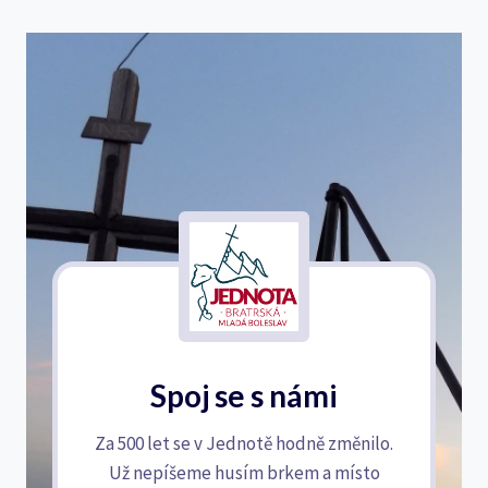
Spoj se s námi
Za 500 let se v Jednotě hodně změnilo.
Už nepíšeme husím brkem a místo