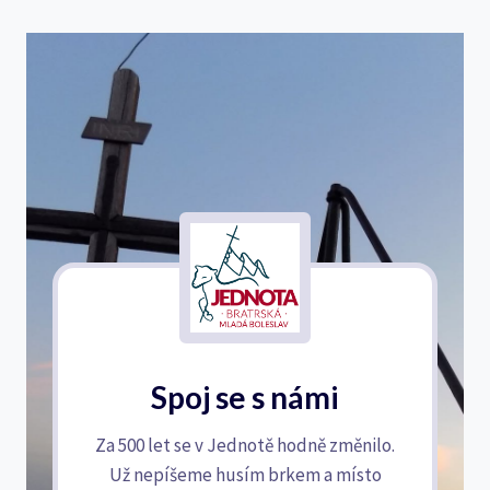
Spoj se s námi
Za 500 let se v Jednotě hodně změnilo.
Už nepíšeme husím brkem a místo