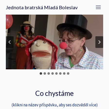
Přeskočit
Jednota bratrská Mladá Boleslav
na
obsah
Co chystáme
(klikni na název příspěvku, aby ses dozvěděl více)