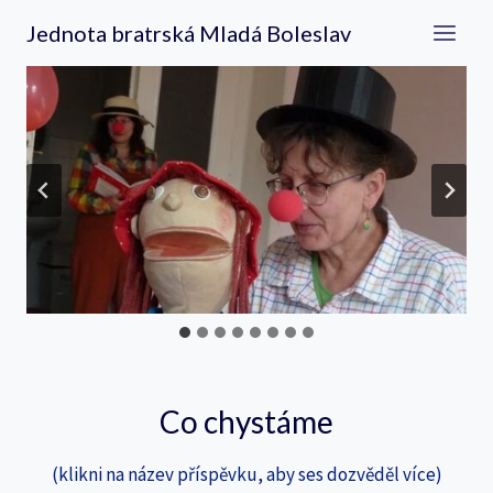
Přeskočit
Jednota bratrská Mladá Boleslav
na
obsah
Co chystáme
(klikni na název příspěvku, aby ses dozvěděl více)