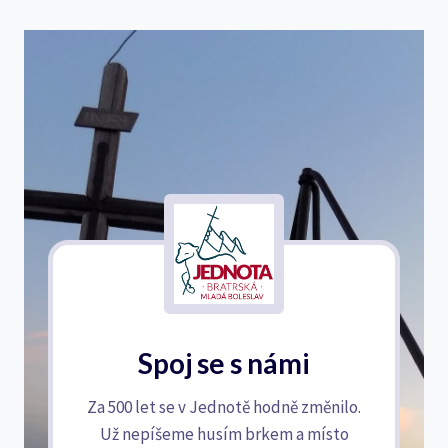
Spoj se s námi
Za 500 let se v Jednotě hodně změnilo.
Už nepíšeme husím brkem a místo