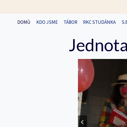
Přeskočit
na
obsah
DOMŮ
KDO JSME
TÁBOR
RKC STUDÁNKA
S.
Jednota