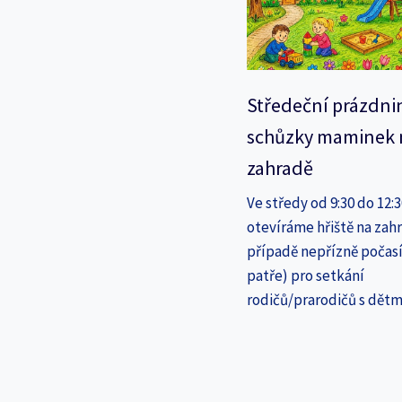
Středeční prázdni
schůzky maminek 
zahradě
Ve středy od 9:30 do 12:
otevíráme hřiště na zahr
případě nepřízně počasí
patře) pro setkání
rodičů/prarodičů s dětm