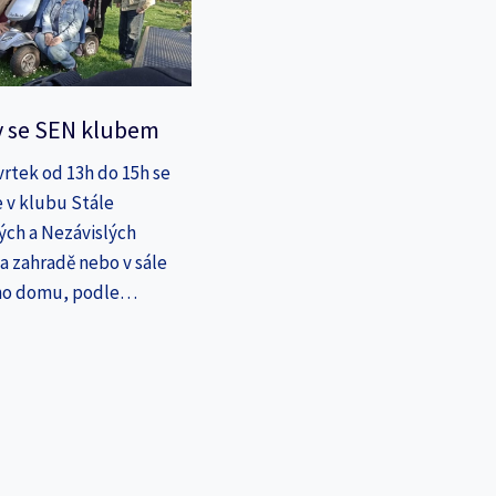
y se SEN klubem
vrtek od 13h do 15h se
 v klubu Stále
ých a Nezávislých
a zahradě nebo v sále
ho domu, podle…