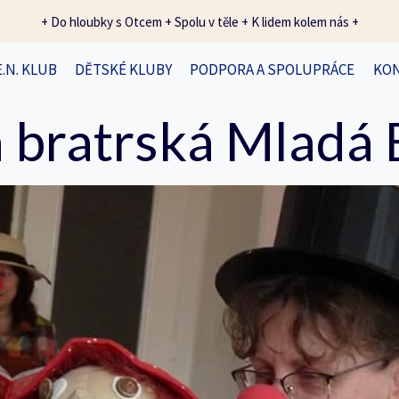
+ Do hloubky s Otcem + Spolu v těle + K lidem kolem nás +
E.N. KLUB
DĚTSKÉ KLUBY
PODPORA A SPOLUPRÁCE
KO
 bratrská Mladá 