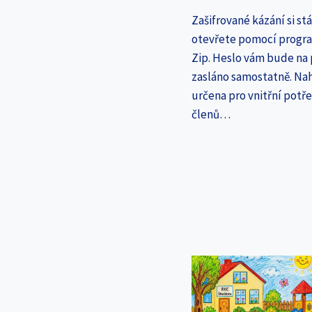
Zašifrované kázání si st
otevřete pomocí progr
Zip. Heslo vám bude na
zasláno samostatně. Nah
určena pro vnitřní potř
členů…