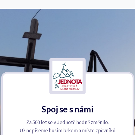
Spoj se s námi
Za 500 let se v Jednotě hodně změnilo.
Už nepíšeme husím brkem a místo zpěvníků