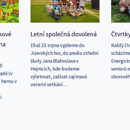
nové
Letní společná dovolená
Čtvrtk
na
19 až 23. srpna vyjdeme do
Každý čt
Jizerských hor, do areálu střední
scházíme
školy Jana Blahoslava v
Energick
30
Hejnicích, kde budeme
seniorů n
adě (v
výletovat, zažívat zajímavá
sborové
 hernu v
večerní setkání…
i.