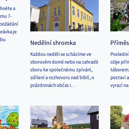
áhněte a
amu 7-
 požádání
rávka je
ebu
Nedělní shromka
Příměs
Každou neděli se scházíme ve
Poslední
sborovém domě nebo na zahradě
ožije př
sboru ke společnému zpívání,
táborem. 
sdílení a rozhovoru nad biblí, o
postaví 
prázdninách občas i…
vyrazí n