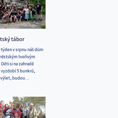
tský tábor
 týden v srpnu náš dům
íměstským tvořivým
Děti si na zahradě
a vyzdobí 5 bunkrů,
a výlet, budou…