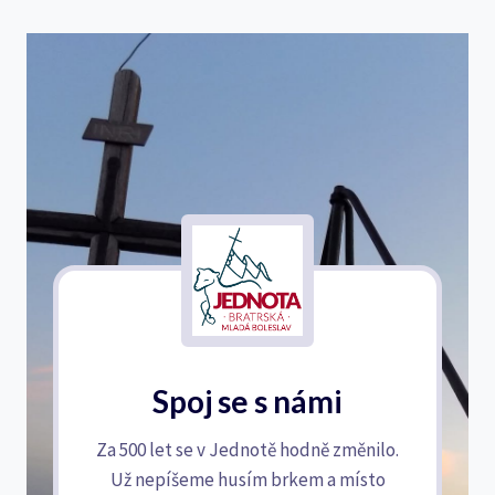
Spoj se s námi
Za 500 let se v Jednotě hodně změnilo.
Už nepíšeme husím brkem a místo