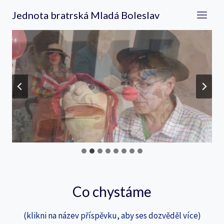
Přeskočit
Jednota bratrská Mladá Boleslav
na
obsah
Co chystáme
(klikni na název příspěvku, aby ses dozvěděl více)