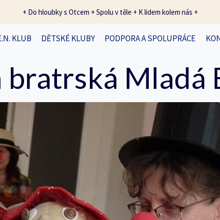
+ Do hloubky s Otcem + Spolu v těle + K lidem kolem nás +
E.N. KLUB
DĚTSKÉ KLUBY
PODPORA A SPOLUPRÁCE
KO
 bratrská Mladá 