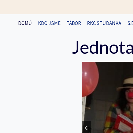
Přeskočit
na
obsah
DOMŮ
KDO JSME
TÁBOR
RKC STUDÁNKA
S.
Jednota