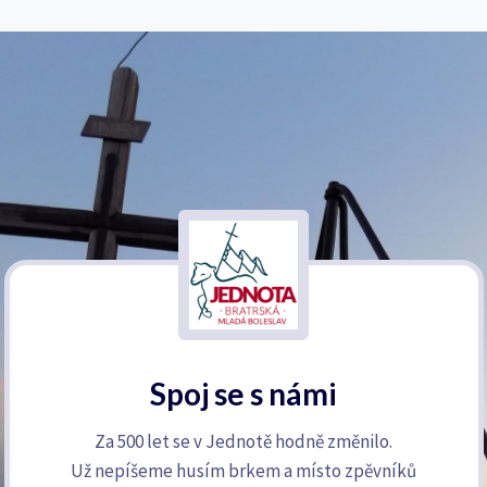
Spoj se s námi
Za 500 let se v Jednotě hodně změnilo.
Už nepíšeme husím brkem a místo zpěvníků