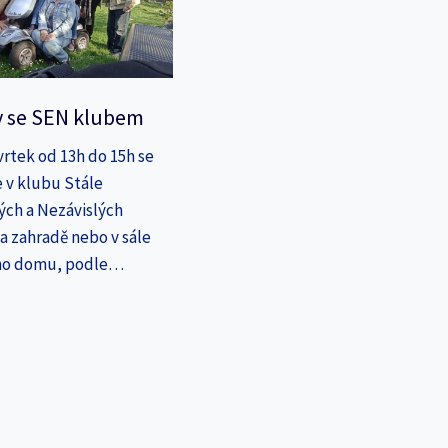
y se SEN klubem
vrtek od 13h do 15h se
 v klubu Stále
ých a Nezávislých
a zahradě nebo v sále
ho domu, podle…