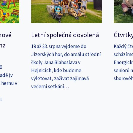
nové
Letní společná dovolená
Čtvrtk
na
19 až 23. srpna vyjdeme do
Každý čt
Jizerských hor, do areálu střední
scházíme
školy Jana Blahoslava v
Energick
30
Hejnicích, kde budeme
seniorů n
adě (v
výletovat, zažívat zajímavá
sborové
 hernu v
večerní setkání…
i.