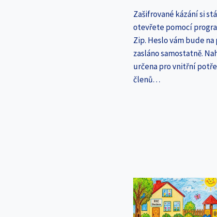
Zašifrované kázání si st
otevřete pomocí progr
Zip. Heslo vám bude na
zasláno samostatně. Nah
určena pro vnitřní potř
členů…