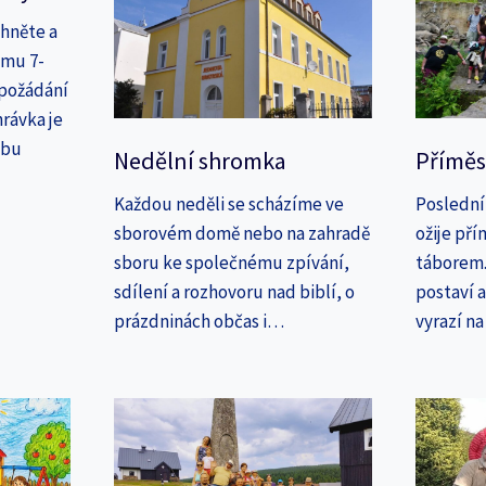
áhněte a
amu 7-
 požádání
rávka je
ebu
Nedělní shromka
Příměs
Každou neděli se scházíme ve
Poslední
sborovém domě nebo na zahradě
ožije př
sboru ke společnému zpívání,
táborem. 
sdílení a rozhovoru nad biblí, o
postaví 
prázdninách občas i…
vyrazí n