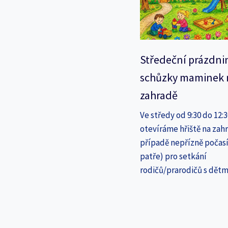
Středeční prázdni
schůzky maminek 
zahradě
Ve středy od 9:30 do 12:
otevíráme hřiště na zahr
případě nepřízně počasí
patře) pro setkání
rodičů/prarodičů s dětm