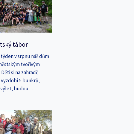
tský tábor
 týden v srpnu náš dům
íměstským tvořivým
Děti si na zahradě
a vyzdobí 5 bunkrů,
a výlet, budou…