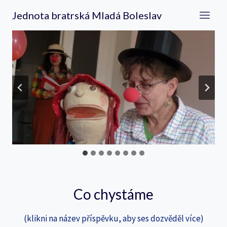
Přeskočit
Jednota bratrská Mladá Boleslav
na
obsah
…
Co chystáme
(klikni na název příspěvku, aby ses dozvěděl více)