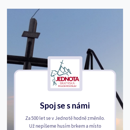
Spoj se s námi
Za 500 let se v Jednotě hodně změnilo.
Už nepíšeme husím brkem a místo