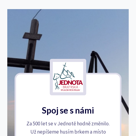
Spoj se s námi
Za 500 let se v Jednotě hodně změnilo.
Už nepíšeme husím brkem a místo