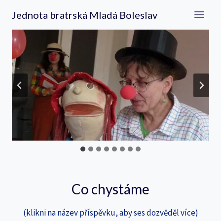
Přeskočit
Jednota bratrská Mladá Boleslav
na
obsah
Co chystáme
(klikni na název příspěvku, aby ses dozvěděl více)