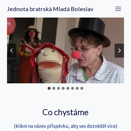
Přeskočit
Jednota bratrská Mladá Boleslav
na
obsah
…
Co chystáme
(klikni na název příspěvku, aby ses dozvěděl více)