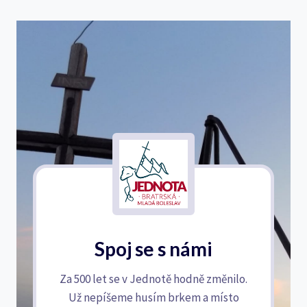
Spoj se s námi
Za 500 let se v Jednotě hodně změnilo.
Už nepíšeme husím brkem a místo