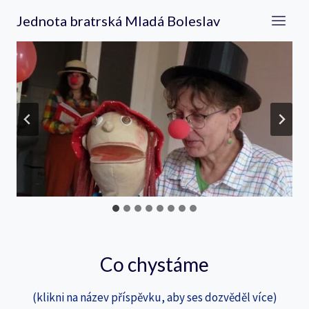
Přeskočit
Jednota bratrská Mladá Boleslav
na
obsah
…
Co chystáme
(klikni na název příspěvku, aby ses dozvěděl více)