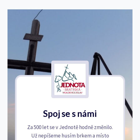
Spoj se s námi
Za 500 let se v Jednotě hodně změnilo.
Už nepíšeme husím brkem a místo