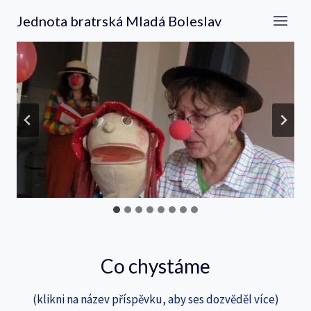
Přeskočit
Jednota bratrská Mladá Boleslav
na
obsah
Co chystáme
(klikni na název příspěvku, aby ses dozvěděl více)