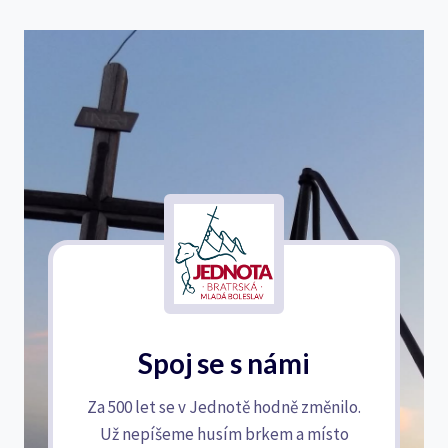
Spoj se s námi
Za 500 let se v Jednotě hodně změnilo.
Už nepíšeme husím brkem a místo