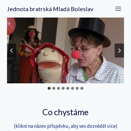
Přeskočit
Jednota bratrská Mladá Boleslav
na
obsah
Co chystáme
(klikni na název příspěvku, aby ses dozvěděl více)