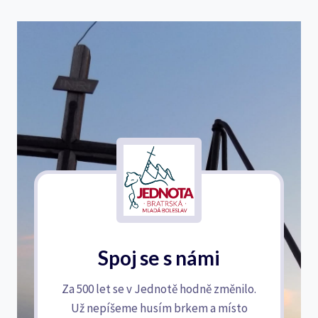
Spoj se s námi
Za 500 let se v Jednotě hodně změnilo.
Už nepíšeme husím brkem a místo