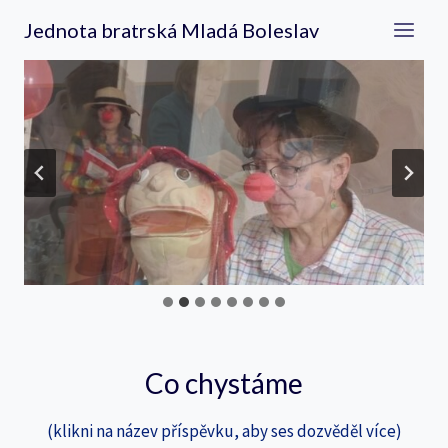
Přeskočit
Jednota bratrská Mladá Boleslav
na
obsah
Co chystáme
(klikni na název příspěvku, aby ses dozvěděl více)