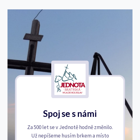
Spoj se s námi
Za 500 let se v Jednotě hodně změnilo.
Už nepíšeme husím brkem a místo