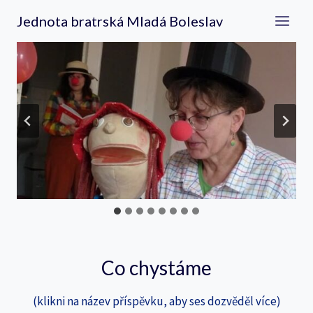
Přeskočit
Jednota bratrská Mladá Boleslav
na
obsah
…
Co chystáme
(klikni na název příspěvku, aby ses dozvěděl více)