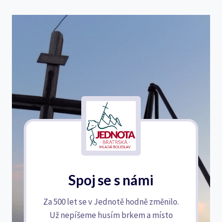
Spoj se s námi
Za 500 let se v Jednotě hodně změnilo.
Už nepíšeme husím brkem a místo