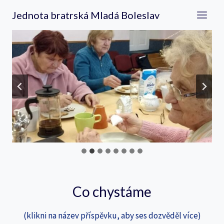
Přeskočit
Jednota bratrská Mladá Boleslav
na
obsah
Co chystáme
(klikni na název příspěvku, aby ses dozvěděl více)