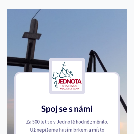
Spoj se s námi
Za 500 let se v Jednotě hodně změnilo.
Už nepíšeme husím brkem a místo